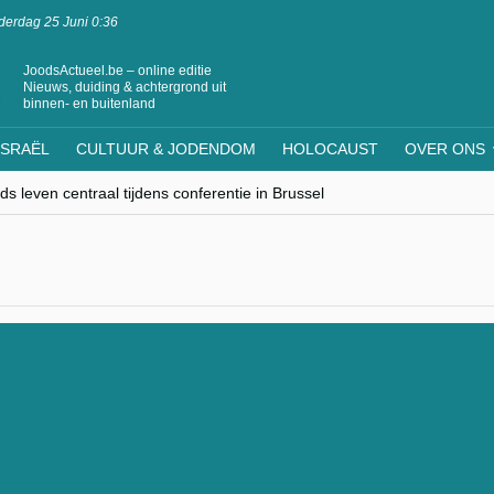
erdag 25 Juni 0:36
JoodsActueel.be – online editie
Nieuws, duiding & achtergrond uit
binnen- en buitenland
ISRAËL
CULTUUR & JODENDOM
HOLOCAUST
OVER ONS
s leven centraal tijdens conferentie in Brussel
ere Westen minderheden begrijpt”, Jinnih Beels (Vooruit)
rassing van Oost-Europa
laagdenbank”
nwerking met Mishpacha voor kosher travel en simchas wereldwijd