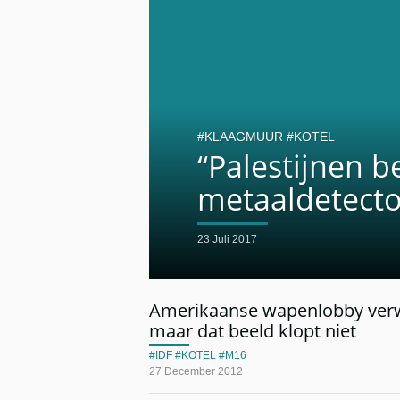
KLAAGMUUR
KOTEL
“Palestijnen b
metaaldetecto
23 Juli 2017
Amerikaanse wapenlobby verwij
maar dat beeld klopt niet
IDF
KOTEL
M16
27 December 2012