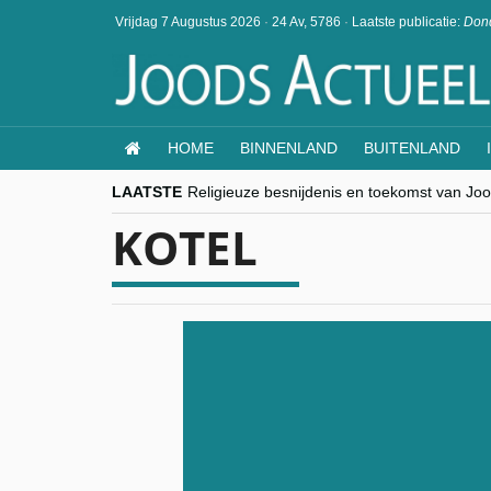
Vrijdag 7 Augustus 2026
·
24 Av, 5786
·
Laatste publicatie:
Dond
HOME
BINNENLAND
BUITENLAND
LAATSTE
Religieuze besnijdenis en toekomst van Jood
“Besnijdenisdebat toont hoe moeilijk seculi
KOTEL
CITYTRIP | ROEMENIË – Boekarest: de ver
“Vandaag zit elke Jood in België op de bek
goKosher lanceert nieuwe website en same