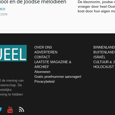
iool en de Joodse melodiëen
De klezmorim, joodse 
vroeger door heel Oos
MER
kost door hun eigen m
l 2009
OVER ONS
BINNENLAND
ADVERTEREN
BUITENLAND
CONTACT
ISRAËL
LAATSTE MAGAZINE &
CULTUUR & 
ARCHIEF
HOLOCAUST
Abonneren
Gratis proefnummer aanvragen!
el de mening van
Privacybeleid
emeenschap. De
itelijke
ening te hebben