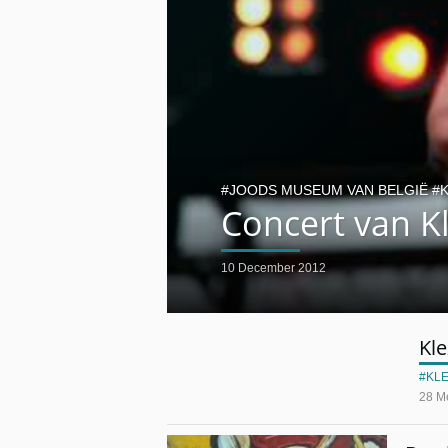
JOODS MUSEUM VAN BELGIË
Concert van Kl
10 December 2012
Kl
KL
28 M