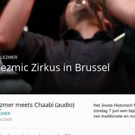
KLEZMER
ezmic Zirkus in Brussel
ezmer meets Chaabi (audio)
Het Joods Historisch
zondag 7 juni een bi
EZMER
van traditionele en 
ei 2009