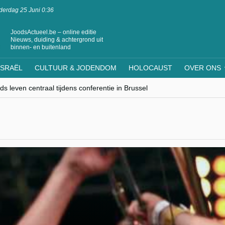
erdag 25 Juni 0:36
JoodsActueel.be – online editie
Nieuws, duiding & achtergrond uit
binnen- en buitenland
ISRAËL
CULTUUR & JODENDOM
HOLOCAUST
OVER ONS
s leven centraal tijdens conferentie in Brussel
ere Westen minderheden begrijpt”, Jinnih Beels (Vooruit)
rassing van Oost-Europa
laagdenbank”
nwerking met Mishpacha voor kosher travel en simchas wereldwijd