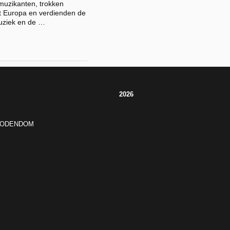
muzikanten, trokken
t Europa en verdienden de
uziek en de …
2026
JODENDOM