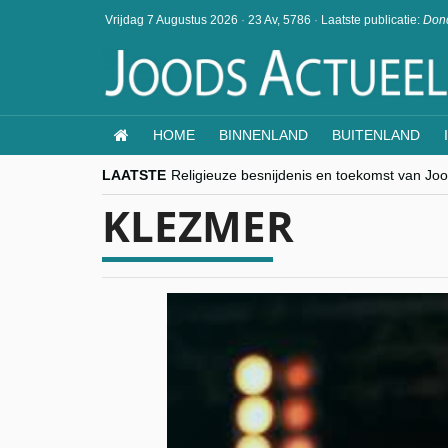
Vrijdag 7 Augustus 2026
·
23 Av, 5786
·
Laatste publicatie:
Dond
HOME
BINNENLAND
BUITENLAND
LAATSTE
Religieuze besnijdenis en toekomst van Jood
“Besnijdenisdebat toont hoe moeilijk seculi
KLEZMER
CITYTRIP | ROEMENIË – Boekarest: de ver
“Vandaag zit elke Jood in België op de bek
goKosher lanceert nieuwe website en same