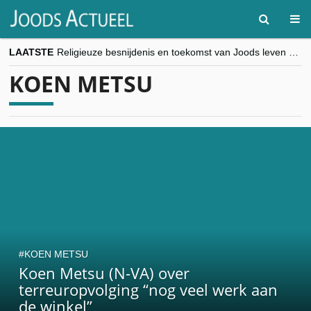
LAATSTE
Religieuze besnijdenis en toekomst van Joods leven centraal tijdens conferentie in Brussel
“Besnijdenisdebat toont hoe moeilijk seculiere Westen minderheden begrijpt”, Jinnih Beels (Vooruit)
KOEN METSU
CITYTRIP | ROEMENIË – Boekarest: de verrassing van Oost-Europa
“Vandaag zit elke Jood in België op de beklaagdenbank”
goKosher lanceert nieuwe website en samenwerking met Mishpacha voor kosher travel en simchas wereldwijd
KOEN METSU
Koen Metsu (N-VA) over
terreuropvolging “nog veel werk aan
de winkel”