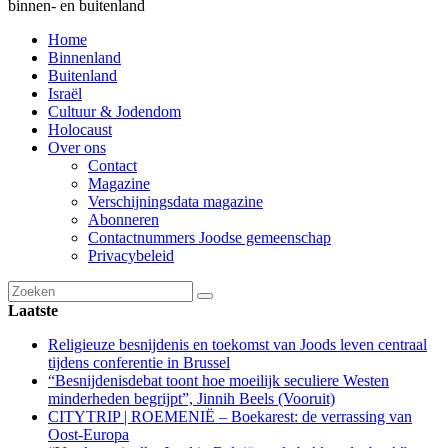
binnen- en buitenland
Home
Binnenland
Buitenland
Israël
Cultuur & Jodendom
Holocaust
Over ons
Contact
Magazine
Verschijningsdata magazine
Abonneren
Contactnummers Joodse gemeenschap
Privacybeleid
Laatste
Religieuze besnijdenis en toekomst van Joods leven centraal
tijdens conferentie in Brussel
“Besnijdenisdebat toont hoe moeilijk seculiere Westen
minderheden begrijpt”, Jinnih Beels (Vooruit)
CITYTRIP | ROEMENIË – Boekarest: de verrassing van
Oost-Europa