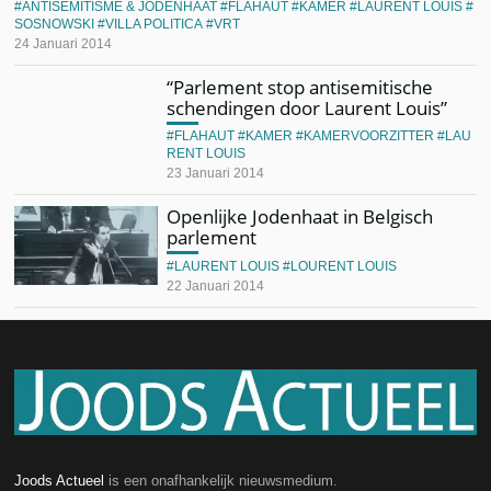
ANTISEMITISME & JODENHAAT
FLAHAUT
KAMER
LAURENT LOUIS
SOSNOWSKI
VILLA POLITICA
VRT
24 Januari 2014
“Parlement stop antisemitische
schendingen door Laurent Louis”
FLAHAUT
KAMER
KAMERVOORZITTER
LAU
RENT LOUIS
23 Januari 2014
Openlijke Jodenhaat in Belgisch
parlement
LAURENT LOUIS
LOURENT LOUIS
22 Januari 2014
Joods Actueel
is een onafhankelijk nieuwsmedium.