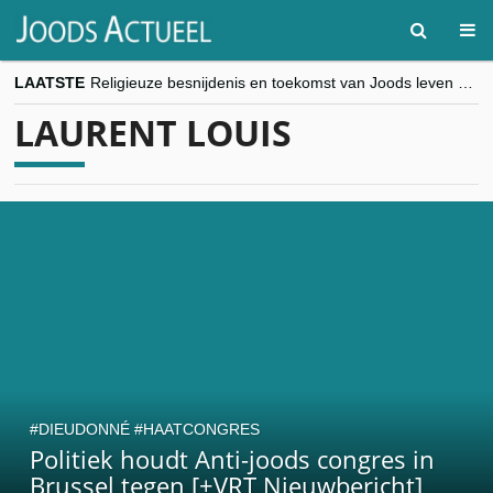
LAATSTE
Religieuze besnijdenis en toekomst van Joods leven centraal tijdens conferentie in Brussel
“Besnijdenisdebat toont hoe moeilijk seculiere Westen minderheden begrijpt”, Jinnih Beels (Vooruit)
LAURENT LOUIS
CITYTRIP | ROEMENIË – Boekarest: de verrassing van Oost-Europa
“Vandaag zit elke Jood in België op de beklaagdenbank”
goKosher lanceert nieuwe website en samenwerking met Mishpacha voor kosher travel en simchas wereldwijd
DIEUDONNÉ
HAATCONGRES
Politiek houdt Anti-joods congres in
Brussel tegen [+VRT Nieuwbericht]