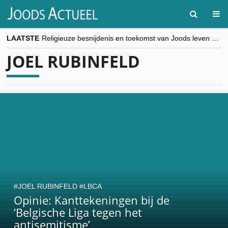
LAATSTE
Religieuze besnijdenis en toekomst van Joods leven centraal tijdens conferentie in Brussel
“Besnijdenisdebat toont hoe moeilijk seculiere Westen minderheden begrijpt”, Jinnih Beels (Vooruit)
JOEL RUBINFELD
CITYTRIP | ROEMENIË – Boekarest: de verrassing van Oost-Europa
“Vandaag zit elke Jood in België op de beklaagdenbank”
goKosher lanceert nieuwe website en samenwerking met Mishpacha voor kosher travel en simchas wereldwijd
JOEL RUBINFELD
LBCA
Opinie: Kanttekeningen bij de
‘Belgische Liga tegen het
antisemitisme’