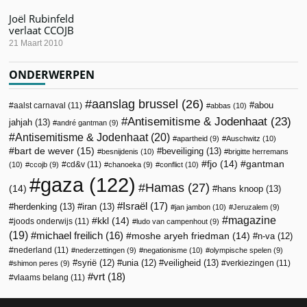
Joël Rubinfeld
verlaat CCOJB
21 Maart 2010
ONDERWERPEN
aanslag brussel
(26)
abou
aalst carnaval
(11)
abbas
(10)
Antisemitisme & Jodenhaat
(23)
jahjah
(13)
andré gantman
(9)
Antisemitisme & Jodenhaat
(20)
apartheid
(9)
Auschwitz
(10)
bart de wever
(15)
beveiliging
(13)
besnijdenis
(10)
brigitte herremans
fjo
(14)
gantman
cd&v
(11)
(10)
ccojb
(9)
chanoeka
(9)
conflict
(10)
gaza
(122)
Hamas
(27)
(14)
hans knoop
(13)
Israël
(17)
herdenking
(13)
iran
(13)
jan jambon
(10)
Jeruzalem
(9)
magazine
kkl
(14)
joods onderwijs
(11)
ludo van campenhout
(9)
(19)
michael freilich
(16)
moshe aryeh friedman
(14)
n-va
(12)
nederland
(11)
nederzettingen
(9)
negationisme
(10)
olympische spelen
(9)
veiligheid
(13)
syrië
(12)
unia
(12)
verkiezingen
(11)
shimon peres
(9)
vrt
(18)
vlaams belang
(11)