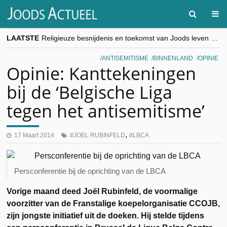
LAATSTE
Religieuze besnijdenis en toekomst van Joods leven centraal tijdens conferentie in Brussel
“Besnijdenisdebat toont hoe moeilijk seculiere Westen minderheden begrijpt”, Jinnih Beels (Vooruit)
CITYTRIP | ROEMENIË – Boekarest: de verrassing van Oost-Europa
ANTISEMITISME
BINNENLAND
OPINIE
“Vandaag zit elke Jood in België op de beklaagdenbank”
Opinie: Kanttekeningen
goKosher lanceert nieuwe website en samenwerking met Mishpacha voor kosher travel en simchas wereldwijd
bij de ‘Belgische Liga
tegen het antisemitisme’
,
17 Maart 2014
JOEL RUBINFELD
LBCA
Persconferentie bij de oprichting van de LBCA
Vorige maand deed Joël Rubinfeld, de voormalige
voorzitter van de Franstalige koepelorganisatie CCOJB,
zijn jongste initiatief uit de doeken. Hij stelde tijdens