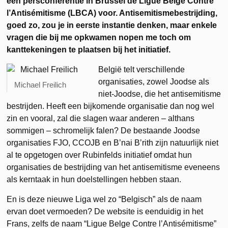
een persconferentie in Brussel de
Ligue Belge Contre
l’Antisémitisme (LBCA) voor. Antisemitismebestrijding,
goed zo, zou je in eerste instantie denken, maar enkele
vragen die bij me opkwamen nopen me toch om
kanttekeningen
te plaatsen bij het initiatief.
België telt verschillende
organisaties, zowel Joodse als
Michael Freilich
niet-Joodse, die het antisemitisme
bestrijden. Heeft een bijkomende organisatie dan nog wel
zin en vooral, zal die slagen waar anderen – althans
sommigen – schromelijk falen? De bestaande Joodse
organisaties FJO, CCOJB en B’nai B’rith zijn natuurlijk niet
al te opgetogen over Rubinfelds initiatief omdat hun
organisaties de bestrijding van het antisemitisme eveneens
als kerntaak in hun doelstellingen hebben staan.
En is deze nieuwe Liga wel zo “Belgisch” als de naam
ervan doet vermoeden? De website is eenduidig in het
Frans, zelfs de naam “Ligue Belge Contre l’Antisémitisme”