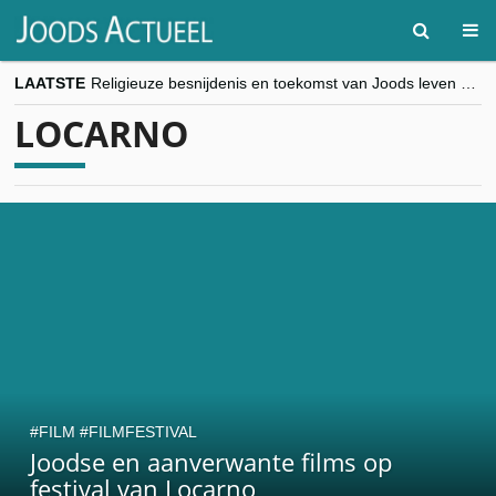
LAATSTE
Religieuze besnijdenis en toekomst van Joods leven centraal tijdens conferentie in Brussel
“Besnijdenisdebat toont hoe moeilijk seculiere Westen minderheden begrijpt”, Jinnih Beels (Vooruit)
LOCARNO
CITYTRIP | ROEMENIË – Boekarest: de verrassing van Oost-Europa
“Vandaag zit elke Jood in België op de beklaagdenbank”
goKosher lanceert nieuwe website en samenwerking met Mishpacha voor kosher travel en simchas wereldwijd
FILM
FILMFESTIVAL
Joodse en aanverwante films op
festival van Locarno