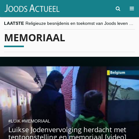
LAATSTE
Religieuze besnijdenis en toekomst van Joods leven centraal tijdens conferentie in Brussel
“Besnijdenisdebat toont hoe moeilijk seculiere Westen minderheden begrijpt”, Jinnih Beels (Vooruit)
MEMORIAAL
CITYTRIP | ROEMENIË – Boekarest: de verrassing van Oost-Europa
“Vandaag zit elke Jood in België op de beklaagdenbank”
goKosher lanceert nieuwe website en samenwerking met Mishpacha voor kosher travel en simchas wereldwijd
LUIK
MEMORIAAL
Luikse Jodenvervolging herdacht met
tentoonstelling en memoriaal [video]