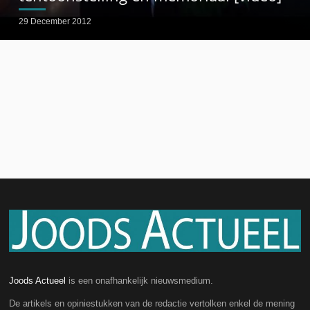
29 December 2012
Joods Actueel
is een onafhankelijk nieuwsmedium.
De artikels en opiniestukken van de redactie vertolken enkel de mening