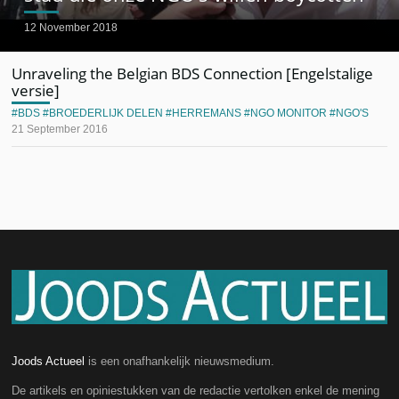
12 November 2018
Unraveling the Belgian BDS Connection [Engelstalige
versie]
BDS
BROEDERLIJK DELEN
HERREMANS
NGO MONITOR
NGO'S
21 September 2016
Joods Actueel
is een onafhankelijk nieuwsmedium.
De artikels en opiniestukken van de redactie vertolken enkel de mening