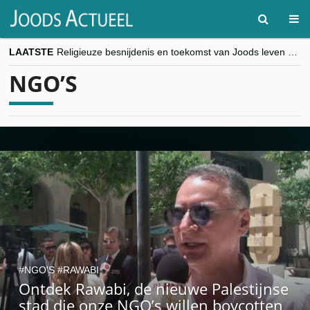
LAATSTE
Religieuze besnijdenis en toekomst van Joods leven centraal tijdens conferentie in Brussel
“Besnijdenisdebat toont hoe moeilijk seculiere Westen minderheden begrijpt”, Jinnih Beels (Vooruit)
NGO’S
CITYTRIP | ROEMENIË – Boekarest: de verrassing van Oost-Europa
“Vandaag zit elke Jood in België op de beklaagdenbank”
goKosher lanceert nieuwe website en samenwerking met Mishpacha voor kosher travel en simchas wereldwijd
NGO'S
RAWABI
Ontdek Rawabi, de nieuwe Palestijnse
stad die onze NGO’s willen boycotten