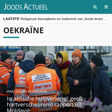
LAATSTE
Religieuze besnijdenis en toekomst van Joods leven centraal tijdens conferentie in Brussel
“Besnijdenisdebat toont hoe moeilijk seculiere Westen minderheden begrijpt”, Jinnih Beels (Vooruit)
OEKRAÏNE
CITYTRIP | ROEMENIË – Boekarest: de verrassing van Oost-Europa
“Vandaag zit elke Jood in België op de beklaagdenbank”
goKosher lanceert nieuwe website en samenwerking met Mishpacha voor kosher travel en simchas wereldwijd
HATZALAH
OEKRAÏNE
Israëlische hulpverlener geeft
hartverscheurend rapport uit
Moldavië