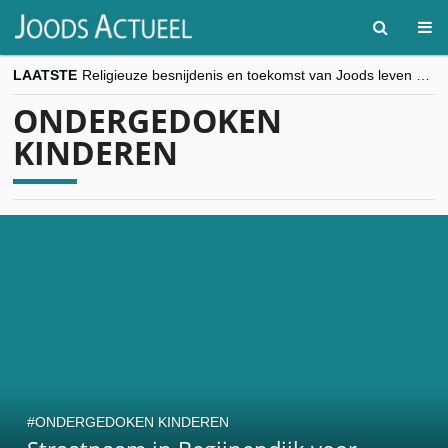
LAATSTE
Religieuze besnijdenis en toekomst van Joods leven centraal tijdens conferentie in Brussel
“Besnijdenisdebat toont hoe moeilijk seculiere Westen minderheden begrijpt”, Jinnih Beels (Vooruit)
ONDERGEDOKEN
CITYTRIP | ROEMENIË – Boekarest: de verrassing van Oost-Europa
“Vandaag zit elke Jood in België op de beklaagdenbank”
KINDEREN
goKosher lanceert nieuwe website en samenwerking met Mishpacha voor kosher travel en simchas wereldwijd
ONDERGEDOKEN KINDEREN