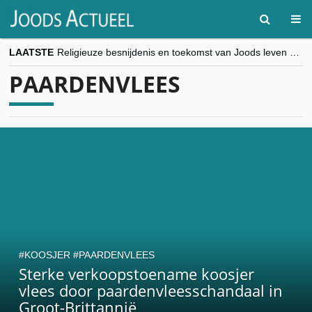
LAATSTE
Religieuze besnijdenis en toekomst van Joods leven centraal tijdens conferentie in Brussel
“Besnijdenisdebat toont hoe moeilijk seculiere Westen minderheden begrijpt”, Jinnih Beels (Vooruit)
PAARDENVLEES
CITYTRIP | ROEMENIË – Boekarest: de verrassing van Oost-Europa
“Vandaag zit elke Jood in België op de beklaagdenbank”
goKosher lanceert nieuwe website en samenwerking met Mishpacha voor kosher travel en simchas wereldwijd
KOOSJER
PAARDENVLEES
Sterke verkoopstoename koosjer
vlees door paardenvleesschandaal in
Groot-Brittannië