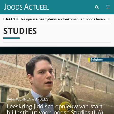
LAATSTE
Religieuze besnijdenis en toekomst van Joods leven centraal tijdens conferentie in Brussel
“Besnijdenisdebat toont hoe moeilijk seculiere Westen minderheden begrijpt”, Jinnih Beels (Vooruit)
STUDIES
CITYTRIP | ROEMENIË – Boekarest: de verrassing van Oost-Europa
“Vandaag zit elke Jood in België op de beklaagdenbank”
goKosher lanceert nieuwe website en samenwerking met Mishpacha voor kosher travel en simchas wereldwijd
ANTWERPEN
GYBELS
Leeskring Jiddisch opnieuw van start
bij Instituut voor Joodse Studies (UA)