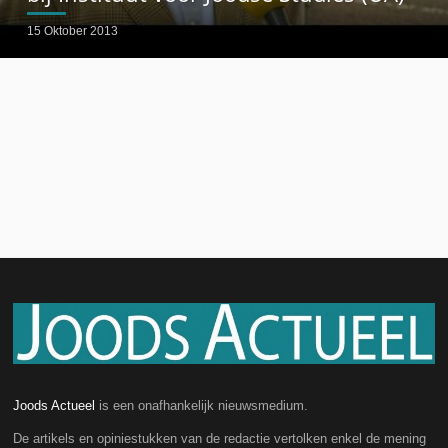
15 Oktober 2013
Joods Actueel
is een onafhankelijk nieuwsmedium.
De artikels en opiniestukken van de redactie vertolken enkel de mening