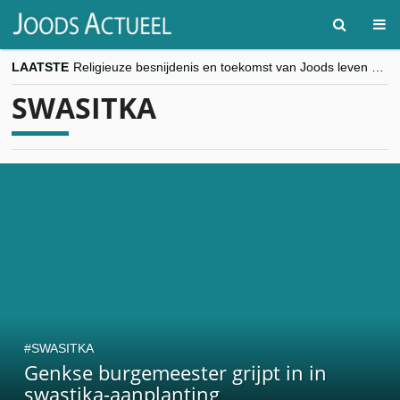
LAATSTE
Religieuze besnijdenis en toekomst van Joods leven centraal tijdens conferentie in Brussel
“Besnijdenisdebat toont hoe moeilijk seculiere Westen minderheden begrijpt”, Jinnih Beels (Vooruit)
SWASITKA
CITYTRIP | ROEMENIË – Boekarest: de verrassing van Oost-Europa
“Vandaag zit elke Jood in België op de beklaagdenbank”
goKosher lanceert nieuwe website en samenwerking met Mishpacha voor kosher travel en simchas wereldwijd
SWASITKA
Genkse burgemeester grijpt in in
swastika-aanplanting