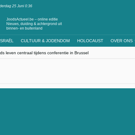
erdag 25 Juni 0:36
JoodsActueel.be – online editie
Nieuws, duiding & achtergrond uit
binnen- en buitenland
ISRAËL
CULTUUR & JODENDOM
HOLOCAUST
OVER ONS
s leven centraal tijdens conferentie in Brussel
ere Westen minderheden begrijpt”, Jinnih Beels (Vooruit)
rassing van Oost-Europa
laagdenbank”
nwerking met Mishpacha voor kosher travel en simchas wereldwijd