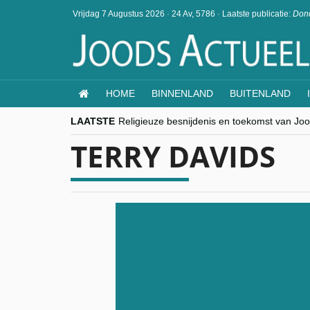
Vrijdag 7 Augustus 2026
·
24 Av, 5786
·
Laatste publicatie:
Dond
HOME
BINNENLAND
BUITENLAND
LAATSTE
Religieuze besnijdenis en toekomst van Jood
“Besnijdenisdebat toont hoe moeilijk seculi
TERRY DAVIDS
CITYTRIP | ROEMENIË – Boekarest: de ver
“Vandaag zit elke Jood in België op de bek
goKosher lanceert nieuwe website en same