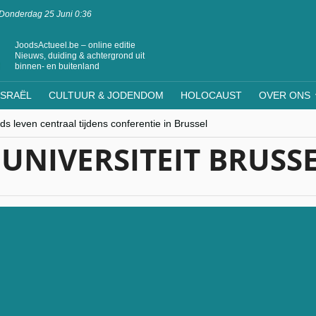
Donderdag 25 Juni 0:36
JoodsActueel.be – online editie
Nieuws, duiding & achtergrond uit
binnen- en buitenland
ISRAËL
CULTUUR & JODENDOM
HOLOCAUST
OVER ONS
s leven centraal tijdens conferentie in Brussel
ere Westen minderheden begrijpt”, Jinnih Beels (Vooruit)
UNIVERSITEIT BRUSS
rassing van Oost-Europa
laagdenbank”
nwerking met Mishpacha voor kosher travel en simchas wereldwijd