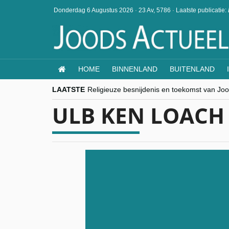
Donderdag 6 Augustus 2026
·
23 Av, 5786
·
Laatste publicatie:
HOME
BINNENLAND
BUITENLAND
LAATSTE
Religieuze besnijdenis en toekomst van Jood
“Besnijdenisdebat toont hoe moeilijk seculi
ULB KEN LOACH 
CITYTRIP | ROEMENIË – Boekarest: de ver
“Vandaag zit elke Jood in België op de bek
goKosher lanceert nieuwe website en same