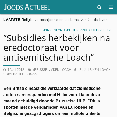
LAATSTE
Religieuze besnijdenis en toekomst van Joods leven centraal tijdens conferentie in Brussel
“Besnijdenisdebat toont hoe moeilijk seculiere Westen minderheden begrijpt”, Jinnih Beels (Vooruit)
CITYTRIP | ROEMENIË – Boekarest: de verrassing van Oost-Europa
BINNENLAND
BUITENLAND
JOODS BELGIË
“Vandaag zit elke Jood in België op de beklaagdenbank”
“Subsidies herbekijken na
goKosher lanceert nieuwe website en samenwerking met Mishpacha voor kosher travel en simchas wereldwijd
eredoctoraat voor
antisemitische Loach”
,
,
,
4 April 2018
BRUSSEL
KEN LOACH
ULB
ULB KEN LOACH
UNIVERSITEIT BRUSSEL
Een Britse cineast die verklaarde dat zionistische
Joden samenspanden met Hitler wordt later deze
maand gehuldigd door de Brusselse ULB. “Dit is
spotten met de verklaringen van Europese en
Belgische gezagsdragers om een nultolerantie te