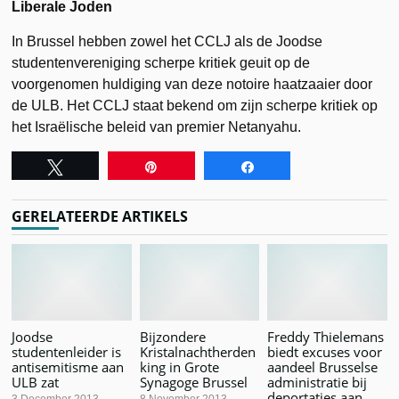
Liberale Joden
In Brussel hebben zowel het CCLJ als de Joodse
studentenvereniging scherpe kritiek geuit op de
voorgenomen huldiging van deze notoire haatzaaier door
de ULB. Het CCLJ staat bekend om zijn scherpe kritiek op
het Israëlische beleid van premier Netanyahu.
Tweet
Pin
Share
GERELATEERDE ARTIKELS
Joodse
Bijzondere
Freddy Thielemans
studentenleider is
Kristalnachtherden
biedt excuses voor
antisemitisme aan
king in Grote
aandeel Brusselse
ULB zat
Synagoge Brussel
administratie bij
deportaties aan
3 December 2013
8 November 2013