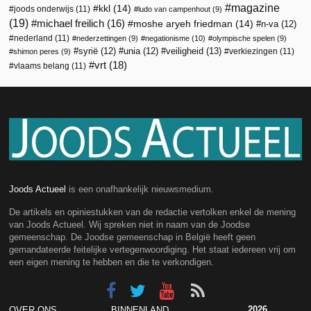
magazine
kkl
(14)
joods onderwijs
(11)
ludo van campenhout
(9)
(19)
michael freilich
(16)
moshe aryeh friedman
(14)
n-va
(12)
nederland
(11)
nederzettingen
(9)
negationisme
(10)
olympische spelen
(9)
veiligheid
(13)
syrië
(12)
unia
(12)
verkiezingen
(11)
shimon peres
(9)
vrt
(18)
vlaams belang
(11)
Joods Actueel
is een onafhankelijk nieuwsmedium.
De artikels en opiniestukken van de redactie vertolken enkel de mening
van Joods Actueel. Wij spreken niet in naam van de Joodse
gemeenschap. De Joodse gemeenschap in België heeft geen
gemandateerde feitelijke vertegenwoordiging. Het staat iedereen vrij om
een eigen mening te hebben en die te verkondigen.
2026
OVER ONS
BINNENLAND