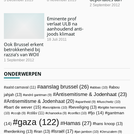
2 September 2012
Eminente prof
verlaat ULB na
aanhoudend anti-
joods klimaat
18 Juli 2011
Ook Brussel erkent
betrokkenheid bij
razzia’s van WOII
1 September 2012
ONDERWERPEN
aanslag brussel
(26)
abou
aalst carnaval
(11)
abbas
(10)
Antisemitisme & Jodenhaat
(23)
jahjah
(13)
andré gantman
(9)
Antisemitisme & Jodenhaat
(20)
apartheid
(9)
Auschwitz
(10)
bart de wever
(15)
beveiliging
(13)
besnijdenis
(10)
brigitte herremans
fjo
(14)
gantman
cd&v
(11)
(10)
ccojb
(9)
chanoeka
(9)
conflict
(10)
gaza
(122)
Hamas
(27)
(14)
hans knoop
(13)
Israël
(17)
herdenking
(13)
iran
(13)
jan jambon
(10)
Jeruzalem
(9)