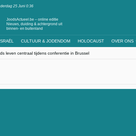
derdag 25 Juni 0:36
JoodsActueel.be – online editie
Nieuws, duiding & achtergrond uit
binnen- en buitenland
ISRAËL
CULTUUR & JODENDOM
HOLOCAUST
OVER ONS
s leven centraal tijdens conferentie in Brussel
ere Westen minderheden begrijpt”, Jinnih Beels (Vooruit)
rassing van Oost-Europa
laagdenbank”
nwerking met Mishpacha voor kosher travel en simchas wereldwijd