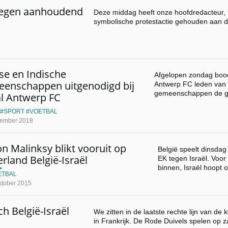
 tegen aanhoudend
Deze middag heeft onze hoofdredacteur, M
symbolische protestactie gehouden aan 
se en Indische
Afgelopen zondag bood
enschappen uitgenodigd bij
Antwerp FC leden van 
gemeenschappen de g
l Antwerp FC
SPORT
VOETBAL
tember 2018
n Malinksy blikt vooruit op
België speelt dinsdag
erland België-Israël
EK tegen Israël. Voor 
binnen, Israël hoopt
ETBAL
ktober 2015
 België-Israël
We zitten in de laatste rechte lijn van de 
in Frankrijk. De Rode Duivels spelen op 