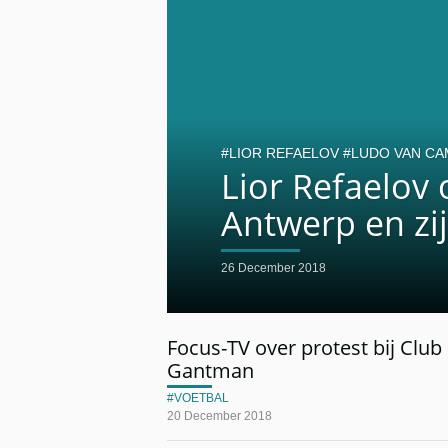
LIOR REFAELOV
LUDO VAN C
Lior Refaelov o
Antwerp en zij
26 December 2018
Focus-TV over protest bij Club
Gantman
VOETBAL
20 December 2018