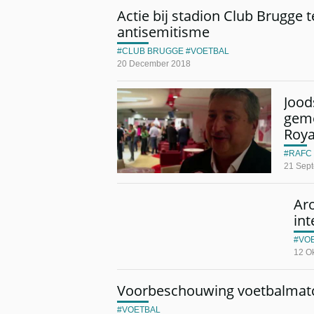
Actie bij stadion Club Brugge
antisemitisme
CLUB BRUGGE
VOETBAL
20 December 2018
Jood
geme
Roya
RAFC
21 Sep
Aro
int
VO
12 O
Voorbeschouwing voetbalmatch
VOETBAL