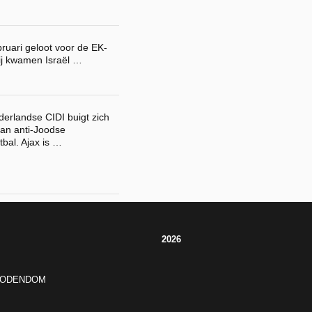
ruari geloot voor de EK-
ij kwamen Israël …
erlandse CIDI buigt zich
van anti-Joodse
tbal. Ajax is …
2026
JODENDOM