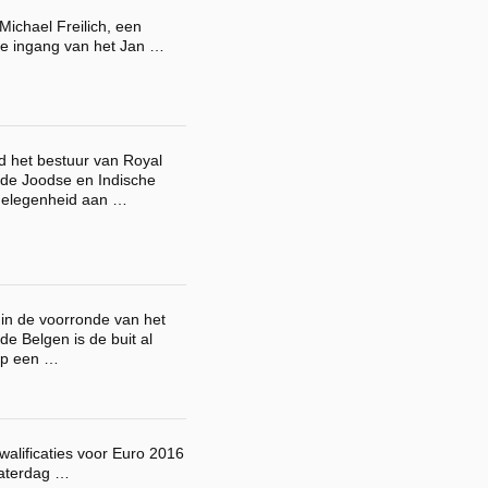
ichael Freilich, een
de ingang van het Jan …
 het bestuur van Royal
de Joodse en Indische
elegenheid aan …
 in de voorronde van het
de Belgen is de buit al
 op een …
kwalificaties voor Euro 2016
zaterdag …