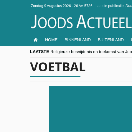
Zondag 9 Augustus 2026
·
26 Av, 5786
·
Laatste publicatie:
Don
HOME
BINNENLAND
BUITENLAND
LAATSTE
Religieuze besnijdenis en toekomst van Jood
“Besnijdenisdebat toont hoe moeilijk seculi
VOETBAL
CITYTRIP | ROEMENIË – Boekarest: de ver
“Vandaag zit elke Jood in België op de bek
goKosher lanceert nieuwe website en same