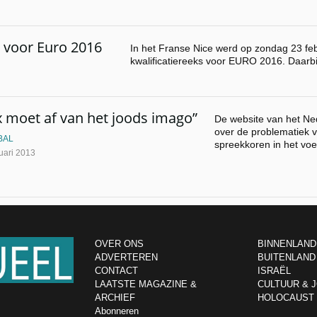
p voor Euro 2016
In het Franse Nice werd op zondag 23 feb
kwalificatiereeks voor EURO 2016. Daarb
x moet af van het joods imago”
De website van het Ned
over de problematiek 
BAL
spreekkoren in het voe
uari 2013
OVER ONS
BINNENLAND
ADVERTEREN
BUITENLAND
CONTACT
ISRAËL
LAATSTE MAGAZINE &
CULTUUR & 
ARCHIEF
HOLOCAUST
Abonneren