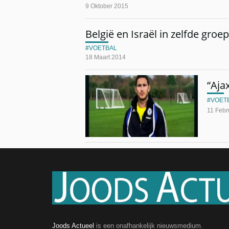
9 Oktober 2015
België en Israël in zelfde groe
VOETBAL
18 Maart 2014
“Aja
VOET
11 Febr
Joods Actueel
is een onafhankelijk nieuwsmedium.