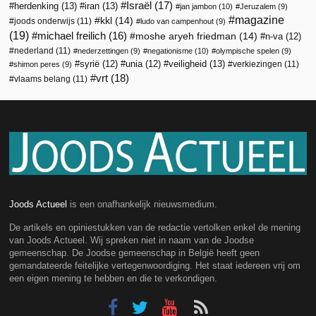
Israël
(17)
herdenking
(13)
iran
(13)
jan jambon
(10)
Jeruzalem
(9)
magazine
kkl
(14)
joods onderwijs
(11)
ludo van campenhout
(9)
(19)
michael freilich
(16)
moshe aryeh friedman
(14)
n-va
(12)
nederland
(11)
nederzettingen
(9)
negationisme
(10)
olympische spelen
(9)
veiligheid
(13)
syrië
(12)
unia
(12)
verkiezingen
(11)
shimon peres
(9)
vrt
(18)
vlaams belang
(11)
Joods Actueel
is een onafhankelijk nieuwsmedium.
De artikels en opiniestukken van de redactie vertolken enkel de mening
van Joods Actueel. Wij spreken niet in naam van de Joodse
gemeenschap. De Joodse gemeenschap in België heeft geen
gemandateerde feitelijke vertegenwoordiging. Het staat iedereen vrij om
een eigen mening te hebben en die te verkondigen.