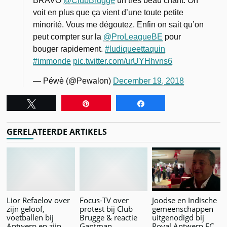
BRAVO
@ClubBrugge
un très beau chant. On
voit en plus que ça vient d’une toute petite
minorité. Vous me dégoutez. Enfin on sait qu’on
peut compter sur la
@ProLeagueBE
pour
bouger rapidement.
#ludiqueettaquin
#immonde
pic.twitter.com/urUYHhvns6
— Péwè (@Pewalon)
December 19, 2018
Tweet
Pin
Share
GERELATEERDE ARTIKELS
Lior Refaelov over
Focus-TV over
Joodse en Indische
zijn geloof,
protest bij Club
gemeenschappen
voetballen bij
Brugge & reactie
uitgenodigd bij
Antwerp en zijn
Gantman
Royal Antwerp FC