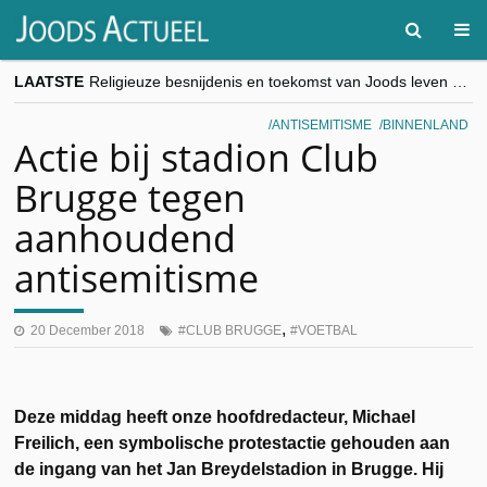
LAATSTE
Religieuze besnijdenis en toekomst van Joods leven centraal tijdens conferentie in Brussel
“Besnijdenisdebat toont hoe moeilijk seculiere Westen minderheden begrijpt”, Jinnih Beels (Vooruit)
CITYTRIP | ROEMENIË – Boekarest: de verrassing van Oost-Europa
ANTISEMITISME
BINNENLAND
“Vandaag zit elke Jood in België op de beklaagdenbank”
Actie bij stadion Club
goKosher lanceert nieuwe website en samenwerking met Mishpacha voor kosher travel en simchas wereldwijd
Brugge tegen
aanhoudend
antisemitisme
,
20 December 2018
CLUB BRUGGE
VOETBAL
Deze middag heeft onze hoofdredacteur, Michael
Freilich, een symbolische protestactie gehouden aan
de ingang van het Jan Breydelstadion in Brugge. Hij