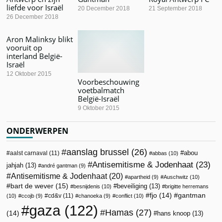
liefde voor Israël
20 December 2018
21 September 2018
26 December 2018
Aron Malinksy blikt
vooruit op
interland België-
Israël
12 Oktober 2015
Voorbeschouwing
voetbalmatch
België-Israël
9 Oktober 2015
ONDERWERPEN
aanslag brussel
(26)
abou
aalst carnaval
(11)
abbas
(10)
Antisemitisme & Jodenhaat
(23)
jahjah
(13)
andré gantman
(9)
Antisemitisme & Jodenhaat
(20)
apartheid
(9)
Auschwitz
(10)
bart de wever
(15)
beveiliging
(13)
besnijdenis
(10)
brigitte herremans
fjo
(14)
gantman
cd&v
(11)
(10)
ccojb
(9)
chanoeka
(9)
conflict
(10)
gaza
(122)
Hamas
(27)
(14)
hans knoop
(13)