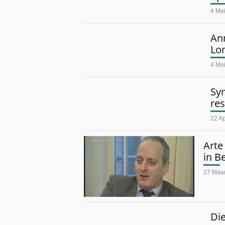
4 Me
Ann
Lo
4 Me
Sy
re
22 Ap
Arte
in B
27 Maar
Di