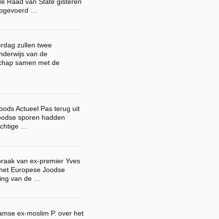
e Raad van State gisteren
 opgevoerd …
rdag zullen twee
nderwijs van de
chap samen met de
ods Actueel Pas terug uit
Joodse sporen hadden
achtige …
praak van ex-premier Yves
 het Europese Joodse
ding van de …
amse ex-moslim P. over het