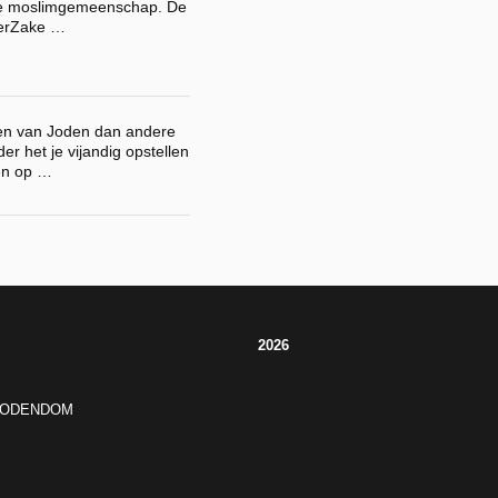
de moslimgemeenschap. De
TerZake …
en van Joden dan andere
er het je vijandig opstellen
en op …
2026
JODENDOM