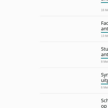
16 M
Fac
an
13 M
Stu
an
8 Me
Sy
uit
6 Me
Sc
op 