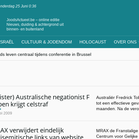
nderdag 25 Juni 0:36
JoodsActueel.be – online editie
Nieuws, duiding & achtergrond uit
binnen- en buitenland
ISRAËL
CULTUUR & JODENDOM
HOLOCAUST
OVER ONS
s leven centraal tijdens conferentie in Brussel
ere Westen minderheden begrijpt”, Jinnih Beels (Vooruit)
rassing van Oost-Europa
laagdenbank”
nwerking met Mishpacha voor kosher travel en simchas wereldwijd
ister) Australische negationist F
Australiër Fredrick T
en krijgt celstraf
tot een effectieve ge
maanden. Na de vero
ei 2009
X verwijdert eindelijk
MRAX de Franstalige
isemitische links van website
Centrum voor Gelijke