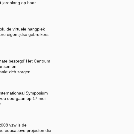
et jarenlang op haar
k, de virtuele hangplek
re eigentijdse gebruikers,
e …
rmate bezorgd’ Het Centrum
Kansen en
aakt zich zorgen …
Internationaal Symposium
 zou doorgaan op 17 mei
se …
008 vzw is de
wee educatieve projecten die