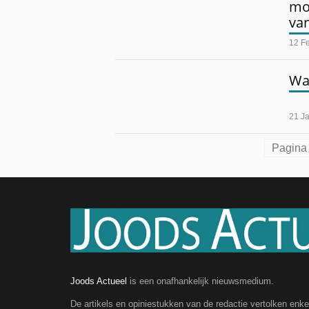
mo
va
12 F
Wat
21 J
Pagina 
Joods Actueel
is een onafhankelijk nieuwsmedium.
De artikels en opiniestukken van de redactie vertolken enk