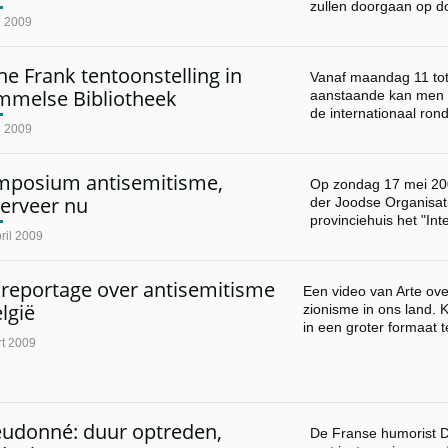
zullen doorgaan op 
i 2009
e Frank tentoonstelling in
Vanaf maandag 11 tot
mmelse Bibliotheek
aanstaande kan men i
de internationaal ro
i 2009
mposium antisemitisme,
Op zondag 17 mei 20
serveer nu
der Joodse Organisat
provinciehuis het "In
ril 2009
 reportage over antisemitisme
Een video van Arte ove
elgië
zionisme in ons land. 
in een groter formaat 
t 2009
eudonné: duur optreden,
De Franse humorist 