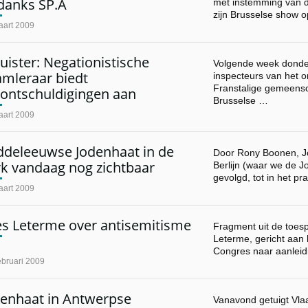
danks SP.A
met instemming van d
zijn Brusselse show
aart 2009
uister: Negationistische
Volgende week donde
amleraar biedt
inspecteurs van het o
Franstalige gemeens
rontschuldigingen aan
Brusselse …
aart 2009
ddeleeuwse Jodenhaat in de
Door Rony Boonen, Jo
rk vandaag nog zichtbaar
Berlijn (waar we de 
gevolgd, tot in het pr
aart 2009
es Leterme over antisemitisme
Fragment uit de toes
Leterme, gericht aan
Congres naar aanlei
ebruari 2009
denhaat in Antwerpse
Vanavond getuigt Vla