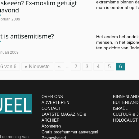
skeeën? Ex-moslim getuigt
extremisme binnen 
man is eerder al op 
navond
ebruari 2009
 is antisemitisme?
Het anders behandel
mensen, in het bijzond
ten opzichte van Jod
anuari 2009
6 van 6
« Nieuwste
«
...
2
3
4
5
6
OVER ONS
BINNENLAND
ADVERTEREN
BUITENLAND
CONTACT
ISRAËL
LAATSTE MAGAZINE &
CULTUUR & 
ARCHIEF
HOLOCAUST
Abonneren
Gratis proefnummer aanvragen!
el de mening van
Privacybeleid