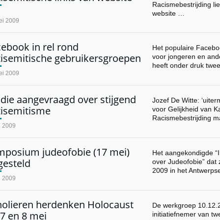
Racismebestrijding li
website …
ei 2009
ebook in rel rond
Het populaire Faceboo
tisemitische gebruikersgroepen
voor jongeren en ande
heeft onder druk twe
ei 2009
die aangevraagd over stijgend
Jozef De Witte: ‘uite
tisemitisme
voor Gelijkheid van 
Racismebestrijding m
i 2009
mposium judeofobie (17 mei)
Het aangekondigde “
gesteld
over Judeofobie” dat
2009 in het Antwerp
i 2009
holieren herdenken Holocaust
De werkgroep 10.12.2
7 en 8 mei
initiatiefnemer van t