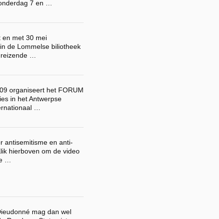
donderdag 7 en …
 en met 30 mei
n de Lommelse biliotheek
ndreizende …
09 organiseert het FORUM
ies in het Antwerpse
ternationaal …
r antisemitisme en anti-
Klik hierboven om de video
te …
Dieudonné mag dan wel