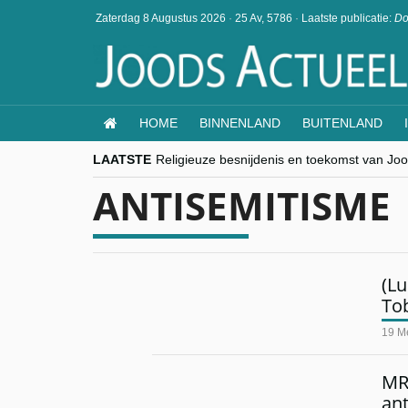
Zaterdag 8 Augustus 2026
·
25 Av, 5786
·
Laatste publicatie:
Do
HOME
BINNENLAND
BUITENLAND
LAATSTE
Religieuze besnijdenis en toekomst van Jood
“Besnijdenisdebat toont hoe moeilijk seculi
ANTISEMITISME
CITYTRIP | ROEMENIË – Boekarest: de ver
“Vandaag zit elke Jood in België op de bek
goKosher lanceert nieuwe website en same
(Lu
Tob
19 M
MRA
ant