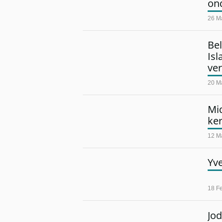
on
26 M
Bel
Isl
ve
20 M
Mi
ke
12 M
Yv
18 F
Jo