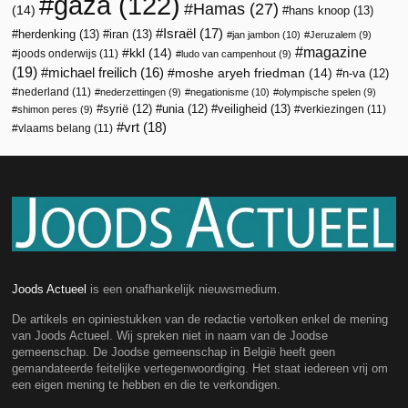
gaza
(122)
Hamas
(27)
(14)
hans knoop
(13)
Israël
(17)
herdenking
(13)
iran
(13)
jan jambon
(10)
Jeruzalem
(9)
magazine
kkl
(14)
joods onderwijs
(11)
ludo van campenhout
(9)
(19)
michael freilich
(16)
moshe aryeh friedman
(14)
n-va
(12)
nederland
(11)
nederzettingen
(9)
negationisme
(10)
olympische spelen
(9)
veiligheid
(13)
syrië
(12)
unia
(12)
verkiezingen
(11)
shimon peres
(9)
vrt
(18)
vlaams belang
(11)
Joods Actueel
is een onafhankelijk nieuwsmedium.
De artikels en opiniestukken van de redactie vertolken enkel de mening
van Joods Actueel. Wij spreken niet in naam van de Joodse
gemeenschap. De Joodse gemeenschap in België heeft geen
gemandateerde feitelijke vertegenwoordiging. Het staat iedereen vrij om
een eigen mening te hebben en die te verkondigen.