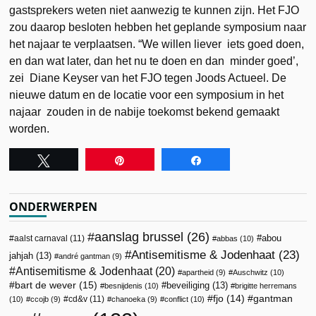
gastsprekers weten niet aanwezig te kunnen zijn. Het FJO
zou daarop besloten hebben het geplande symposium naar
het najaar te verplaatsen. “We willen liever iets goed doen,
en dan wat later, dan het nu te doen en dan minder goed’,
zei Diane Keyser van het FJO tegen Joods Actueel. De
nieuwe datum en de locatie voor een symposium in het
najaar zouden in de nabije toekomst bekend gemaakt
worden.
Tweet
Pin
Share
ONDERWERPEN
aanslag brussel
(26)
abou
aalst carnaval
(11)
abbas
(10)
Antisemitisme & Jodenhaat
(23)
jahjah
(13)
andré gantman
(9)
Antisemitisme & Jodenhaat
(20)
apartheid
(9)
Auschwitz
(10)
bart de wever
(15)
beveiliging
(13)
besnijdenis
(10)
brigitte herremans
fjo
(14)
gantman
cd&v
(11)
(10)
ccojb
(9)
chanoeka
(9)
conflict
(10)