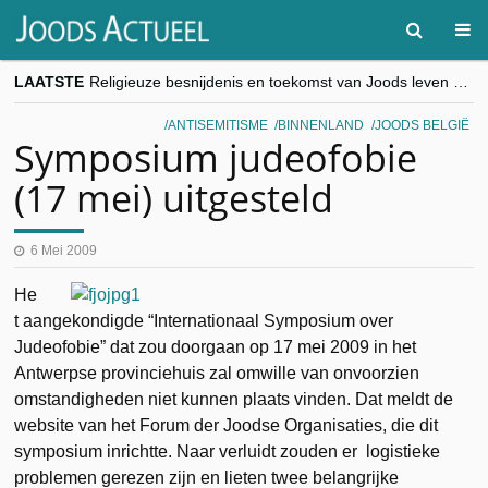
LAATSTE
Religieuze besnijdenis en toekomst van Joods leven centraal tijdens conferentie in Brussel
“Besnijdenisdebat toont hoe moeilijk seculiere Westen minderheden begrijpt”, Jinnih Beels (Vooruit)
CITYTRIP | ROEMENIË – Boekarest: de verrassing van Oost-Europa
ANTISEMITISME
BINNENLAND
JOODS BELGIË
“Vandaag zit elke Jood in België op de beklaagdenbank”
Symposium judeofobie
goKosher lanceert nieuwe website en samenwerking met Mishpacha voor kosher travel en simchas wereldwijd
(17 mei) uitgesteld
6 Mei 2009
He
t aangekondigde “Internationaal Symposium over
Judeofobie” dat zou doorgaan op 17 mei 2009 in het
Antwerpse provinciehuis zal omwille van onvoorzien
omstandigheden niet kunnen plaats vinden. Dat meldt de
website van het Forum der Joodse Organisaties, die dit
symposium inrichtte. Naar verluidt zouden er logistieke
problemen gerezen zijn en lieten twee belangrijke