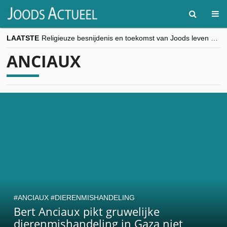
LAATSTE
Religieuze besnijdenis en toekomst van Joods leven centraal tijdens conferentie in Brussel
“Besnijdenisdebat toont hoe moeilijk seculiere Westen minderheden begrijpt”, Jinnih Beels (Vooruit)
ANCIAUX
CITYTRIP | ROEMENIË – Boekarest: de verrassing van Oost-Europa
“Vandaag zit elke Jood in België op de beklaagdenbank”
goKosher lanceert nieuwe website en samenwerking met Mishpacha voor kosher travel en simchas wereldwijd
ANCIAUX
DIERENMISHANDELING
Bert Anciaux pikt gruwelijke
dierenmishandeling in Gaza niet