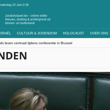
nderdag 25 Juni 0:36
JoodsActueel.be – online editie
Nieuws, duiding & achtergrond uit
binnen- en buitenland
ISRAËL
CULTUUR & JODENDOM
HOLOCAUST
OVER ONS
s leven centraal tijdens conferentie in Brussel
ere Westen minderheden begrijpt”, Jinnih Beels (Vooruit)
INDEN
rassing van Oost-Europa
laagdenbank”
nwerking met Mishpacha voor kosher travel en simchas wereldwijd