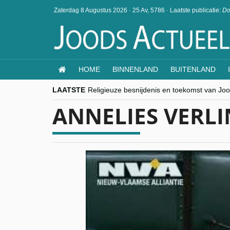
Zaterdag 8 Augustus 2026
·
25 Av, 5786
·
Laatste publicatie:
Do
HOME
BINNENLAND
BUITENLAND
LAATSTE
Religieuze besnijdenis en toekomst van Jood
“Besnijdenisdebat toont hoe moeilijk seculi
ANNELIES VERL
CITYTRIP | ROEMENIË – Boekarest: de ver
“Vandaag zit elke Jood in België op de bek
goKosher lanceert nieuwe website en same