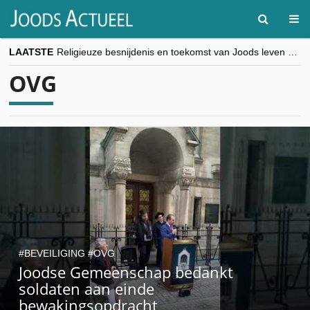
LAATSTE
Religieuze besnijdenis en toekomst van Joods leven centraal tijdens conferentie in Brussel
“Besnijdenisdebat toont hoe moeilijk seculiere Westen minderheden begrijpt”, Jinnih Beels (Vooruit)
OVG
CITYTRIP | ROEMENIË – Boekarest: de verrassing van Oost-Europa
“Vandaag zit elke Jood in België op de beklaagdenbank”
goKosher lanceert nieuwe website en samenwerking met Mishpacha voor kosher travel en simchas wereldwijd
BEVEILIGING
OVG
Joodse Gemeenschap bedankt
soldaten aan einde
bewakingsopdracht