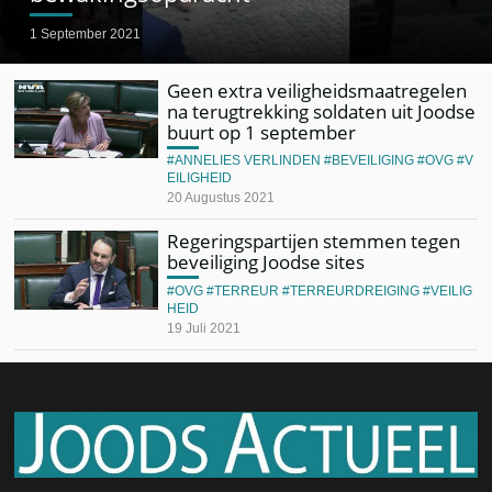
1 September 2021
Geen extra veiligheidsmaatregelen
na terugtrekking soldaten uit Joodse
buurt op 1 september
ANNELIES VERLINDEN
BEVEILIGING
OVG
V
EILIGHEID
20 Augustus 2021
Regeringspartijen stemmen tegen
beveiliging Joodse sites
OVG
TERREUR
TERREURDREIGING
VEILIG
HEID
19 Juli 2021