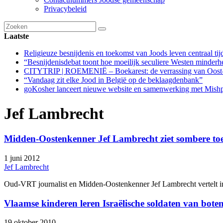
Privacybeleid
Laatste
Religieuze besnijdenis en toekomst van Joods leven centraal tij
“Besnijdenisdebat toont hoe moeilijk seculiere Westen minderhe
CITYTRIP | ROEMENIË – Boekarest: de verrassing van Oost
“Vandaag zit elke Jood in België op de beklaagdenbank”
goKosher lanceert nieuwe website en samenwerking met Mishpa
Jef Lambrecht
Midden-Oostenkenner Jef Lambrecht ziet sombere to
1 juni 2012
Jef Lambrecht
Oud-VRT journalist en Midden-Oostenkenner Jef Lambrecht vertelt 
Vlaamse kinderen leren Israëlische soldaten van bote
19 oktober 2010