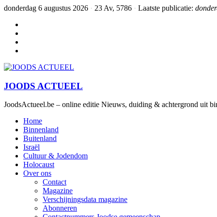
donderdag 6 augustus 2026
·
23 Av, 5786
·
Laatste publicatie:
donder
JOODS ACTUEEL
JoodsActueel.be – online editie Nieuws, duiding & achtergrond uit bi
Home
Binnenland
Buitenland
Israël
Cultuur & Jodendom
Holocaust
Over ons
Contact
Magazine
Verschijningsdata magazine
Abonneren
Contactnummers Joodse gemeenschap