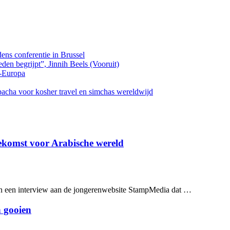
dens conferentie in Brussel
den begrijpt”, Jinnih Beels (Vooruit)
-Europa
cha voor kosher travel en simchas wereldwijd
ekomst voor Arabische wereld
in een interview aan de jongerenwebsite StampMedia dat …
n gooien