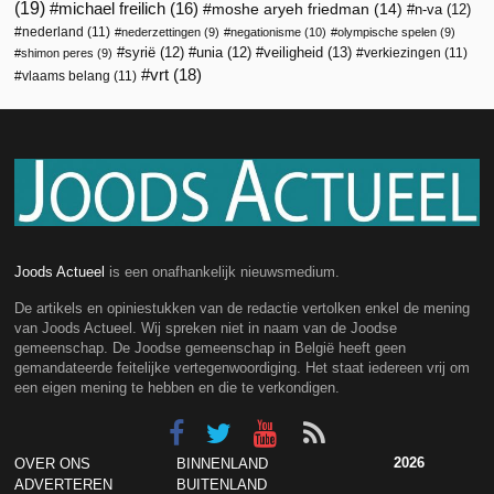
(19)
michael freilich
(16)
moshe aryeh friedman
(14)
n-va
(12)
nederland
(11)
nederzettingen
(9)
negationisme
(10)
olympische spelen
(9)
veiligheid
(13)
syrië
(12)
unia
(12)
verkiezingen
(11)
shimon peres
(9)
vrt
(18)
vlaams belang
(11)
Joods Actueel
is een onafhankelijk nieuwsmedium.
De artikels en opiniestukken van de redactie vertolken enkel de mening
van Joods Actueel. Wij spreken niet in naam van de Joodse
gemeenschap. De Joodse gemeenschap in België heeft geen
gemandateerde feitelijke vertegenwoordiging. Het staat iedereen vrij om
een eigen mening te hebben en die te verkondigen.
2026
OVER ONS
BINNENLAND
ADVERTEREN
BUITENLAND