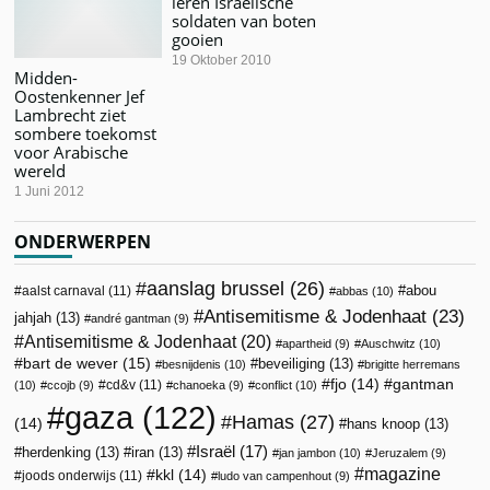
leren Israëlische
soldaten van boten
gooien
19 Oktober 2010
Midden-
Oostenkenner Jef
Lambrecht ziet
sombere toekomst
voor Arabische
wereld
1 Juni 2012
ONDERWERPEN
aanslag brussel
(26)
abou
aalst carnaval
(11)
abbas
(10)
Antisemitisme & Jodenhaat
(23)
jahjah
(13)
andré gantman
(9)
Antisemitisme & Jodenhaat
(20)
apartheid
(9)
Auschwitz
(10)
bart de wever
(15)
beveiliging
(13)
besnijdenis
(10)
brigitte herremans
fjo
(14)
gantman
cd&v
(11)
(10)
ccojb
(9)
chanoeka
(9)
conflict
(10)
gaza
(122)
Hamas
(27)
(14)
hans knoop
(13)
Israël
(17)
herdenking
(13)
iran
(13)
jan jambon
(10)
Jeruzalem
(9)
magazine
kkl
(14)
joods onderwijs
(11)
ludo van campenhout
(9)