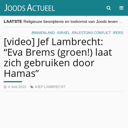
LAATSTE
Religieuze besnijdenis en toekomst van Joods leven centraal tijdens conferentie in Brussel
“Besnijdenisdebat toont hoe moeilijk seculiere Westen minderheden begrijpt”, Jinnih Beels (Vooruit)
CITYTRIP | ROEMENIË – Boekarest: de verrassing van Oost-Europa
BINNENLAND
ISRAËL
PALESTIJNS CONFLICT
PERS
“Vandaag zit elke Jood in België op de beklaagdenbank”
[video] Jef Lambrecht:
goKosher lanceert nieuwe website en samenwerking met Mishpacha voor kosher travel en simchas wereldwijd
“Eva Brems (groen!) laat
zich gebruiken door
Hamas”
4 Juni 2010
JEF LAMBRECHT