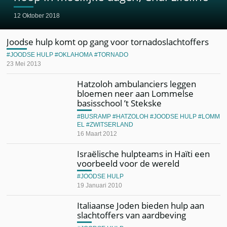
12 Oktober 2018
Joodse hulp komt op gang voor tornadoslachtoffers
JOODSE HULP
OKLAHOMA
TORNADO
23 Mei 2013
Hatzoloh ambulanciers leggen
bloemen neer aan Lommelse
basisschool ’t Stekske
BUSRAMP
HATZOLOH
JOODSE HULP
LOMM
EL
ZWITSERLAND
16 Maart 2012
Israëlische hulpteams in Haïti een
voorbeeld voor de wereld
JOODSE HULP
19 Januari 2010
Italiaanse Joden bieden hulp aan
slachtoffers van aardbeving