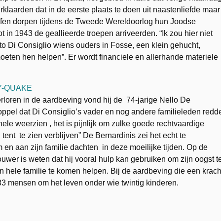
klaarden dat in de eerste plaats te doen uit naastenliefde maar
offen dorpen tijdens de Tweede Wereldoorlog hun Joodse
 in 1943 de geallieerde troepen arriveerden. “Ik zou hier niet
rto Di Consiglio wiens ouders in Fosse, een klein gehucht,
oeten hen helpen”. Er wordt financiele en allerhande materiele
rloren in de aardbeving vond hij de 74-jarige Nello De
oppel dat Di Consiglio’s vader en nog andere familieleden redd
ele weerzien , het is pijnlijk om zulke goede rechtvaardige
nt te zien verblijven” De Bernardinis zei het echt te
 aan zijn familie dachten in deze moeilijke tijden. Op de
ouwer is weten dat hij vooral hulp kan gebruiken om zijn oogst t
 hele familie te komen helpen. Bij de aardbeving die een krach
3 mensen om het leven onder wie twintig kinderen.