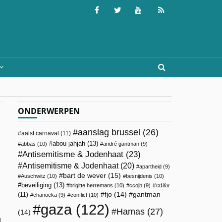
ONDERWERPEN
aanslag brussel
(26)
aalst carnaval
(11)
abou jahjah
(13)
abbas
(10)
andré gantman
(9)
Antisemitisme & Jodenhaat
(23)
Antisemitisme & Jodenhaat
(20)
apartheid
(9)
bart de wever
(15)
Auschwitz
(10)
besnijdenis
(10)
beveiliging
(13)
cd&v
brigitte herremans
(10)
ccojb
(9)
fjo
(14)
gantman
(11)
chanoeka
(9)
conflict
(10)
gaza
(122)
Hamas
(27)
(14)
g