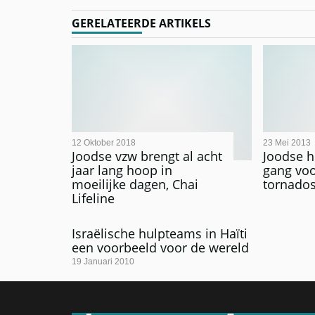
GERELATEERDE ARTIKELS
12 Oktober 2018
23 Mei 2013
Joodse vzw brengt al acht
Joodse h
jaar lang hoop in
gang vo
moeilijke dagen, Chai
tornados
Lifeline
Israëlische hulpteams in Haïti
een voorbeeld voor de wereld
19 Januari 2010