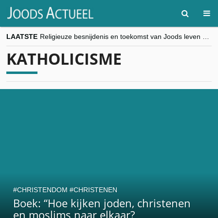
LAATSTE
Religieuze besnijdenis en toekomst van Joods leven centraal tijdens conferentie in Brussel
“Besnijdenisdebat toont hoe moeilijk seculiere Westen minderheden begrijpt”, Jinnih Beels (Vooruit)
KATHOLICISME
CITYTRIP | ROEMENIË – Boekarest: de verrassing van Oost-Europa
“Vandaag zit elke Jood in België op de beklaagdenbank”
goKosher lanceert nieuwe website en samenwerking met Mishpacha voor kosher travel en simchas wereldwijd
CHRISTENDOM
CHRISTENEN
Boek: “Hoe kijken joden, christenen
en moslims naar elkaar?