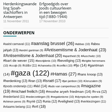
Herdenkingswande
Erfgoedgids over
ling Sjoah-
Joods cultuurleven
slachtoffers in
in een bewogen
Antwerpen
tijd (1880-1944)
11 November 2011
17 November 2010
ONDERWERPEN
aanslag brussel
(26)
abou
aalst carnaval
(11)
abbas
(10)
Antisemitisme & Jodenhaat
(23)
jahjah
(13)
andré gantman
(9)
Antisemitisme & Jodenhaat
(20)
apartheid
(9)
Auschwitz
(10)
bart de wever
(15)
beveiliging
(13)
besnijdenis
(10)
brigitte herremans
fjo
(14)
gantman
cd&v
(11)
(10)
ccojb
(9)
chanoeka
(9)
conflict
(10)
gaza
(122)
Hamas
(27)
(14)
hans knoop
(13)
Israël
(17)
herdenking
(13)
iran
(13)
jan jambon
(10)
Jeruzalem
(9)
magazine
kkl
(14)
joods onderwijs
(11)
ludo van campenhout
(9)
(19)
michael freilich
(16)
moshe aryeh friedman
(14)
n-va
(12)
nederland
(11)
nederzettingen
(9)
negationisme
(10)
olympische spelen
(9)
veiligheid
(13)
syrië
(12)
unia
(12)
verkiezingen
(11)
shimon peres
(9)
vrt
(18)
vlaams belang
(11)