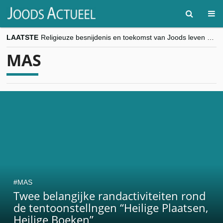
LAATSTE
Religieuze besnijdenis en toekomst van Joods leven centraal tijdens conferentie in Brussel
“Besnijdenisdebat toont hoe moeilijk seculiere Westen minderheden begrijpt”, Jinnih Beels (Vooruit)
MAS
CITYTRIP | ROEMENIË – Boekarest: de verrassing van Oost-Europa
“Vandaag zit elke Jood in België op de beklaagdenbank”
goKosher lanceert nieuwe website en samenwerking met Mishpacha voor kosher travel en simchas wereldwijd
MAS
Twee belangijke randactiviteiten rond
de tentoonstellngen “Heilige Plaatsen,
Heilige Boeken”