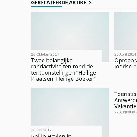
GERELATEERDE ARTIKELS
20 Oktober 2014
23 April 2014
Twee belangijke
Oproep 
randactiviteiten rond de
Joodse o
tentoonstellngen “Heilige
Plaatsen, Heilige Boeken”
Toeristi
Antwerpe
Vakantie
27 Augustus 
10 Juli 2012
Philip Heylen in