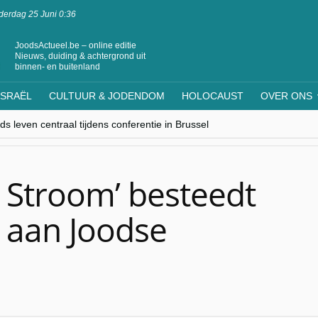
erdag 25 Juni 0:36
JoodsActueel.be – online editie
Nieuws, duiding & achtergrond uit
binnen- en buitenland
ISRAËL
CULTUUR & JODENDOM
HOLOCAUST
OVER ONS
s leven centraal tijdens conferentie in Brussel
ere Westen minderheden begrijpt”, Jinnih Beels (Vooruit)
rassing van Oost-Europa
laagdenbank”
nwerking met Mishpacha voor kosher travel en simchas wereldwijd
Stroom’ besteedt
 aan Joodse