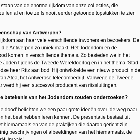
 staan van de enorme rijkdom van onze collecties, die
en af en toe zelfs nooit eerder getoonde topstukken te zien
meenschap van Antwerpen?
rijkdom aan haar vele verschillende inwoners en bezoekers. De
 die Antwerpen zo uniek maakt. Het Jodendom en de
od komen in verschillende thema’s. Zo besteden we in het
de Joden tijdens de Tweede Wereldoorlog en in het thema ‘Stad
dse heer Ritz aan bod. Hij ontwikkelde een nieuw product in d
ak van Atea, het Antwerpse telecombedrijf. Vanwege de Tweede
 werd hij een succesvol producent van ritssluitingen.
euze betekenis van het Jodendom zouden onderzoeken?
n de dood’ belichten we een paar grote ideeën over ‘de weg naar
 het best hebben leren kennen. De presentatie bestaat uit
 hiernamaals en van de praktijken die daarop gericht zijn
inig beschrijvingen of afbeeldingen van het hiernamaals, de
ierNUmaals’.