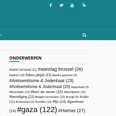
ONDERWERPEN
aanslag brussel
(26)
aalst carnaval
(11)
abou jahjah
(13)
abbas
(10)
andré gantman
(9)
Antisemitisme & Jodenhaat
(23)
Antisemitisme & Jodenhaat
(20)
apartheid
(9)
bart de wever
(15)
Auschwitz
(10)
besnijdenis
(10)
beveiliging
(13)
cd&v
brigitte herremans
(10)
ccojb
(9)
fjo
(14)
gantman
(11)
chanoeka
(9)
conflict
(10)
gaza
(122)
Hamas
(27)
(14)