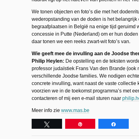
We tonen objecten en foto’s die met het dodenri
wederopstanding van de doden is het belangrijk 
begraafplaatsen in België na enige tijd geruimd
concessie in Putte (Nederland) om er hun doden 
daar tonen we een reeks zwart-wit foto’s van.
Wie geeft mee de invulling aan de Joodse th
Philip Heylen:
De opstelling en de teksten wor
professor judaïstiek Frans Van den Brande (oo
verschillende Joodse families. We nodigen echte
concrete invulling, want naast de vaste collectie 
voorzien we in de toekomst programma’s met een 
contacteren of mij een e-mail sturen naar
philip.
Meer info zie
www.mas.be
Tweet
Pin
Share