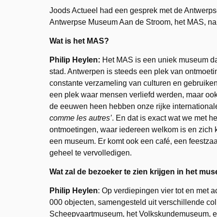
Joods Actueel had een gesprek met de Antwerpse
Antwerpse Museum Aan de Stroom, het MAS, nabi
Wat is het MAS?
Philip Heylen:
Het MAS is een uniek museum dat 
stad. Antwerpen is steeds een plek van ontmoet
constante verzameling van culturen en gebruiken 
een plek waar mensen verliefd werden, maar ook
de eeuwen heen hebben onze rijke internationale
comme les autres’
. En dat is exact wat we met 
ontmoetingen, waar iedereen welkom is en zich k
een museum. Er komt ook een café, een feestzaa
geheel te vervolledigen.
Wat zal de bezoeker te zien krijgen in het m
Philip Heylen
: Op verdiepingen vier tot en met a
000 objecten, samengesteld uit verschillende co
Scheepvaartmuseum, het Volkskundemuseum, een d