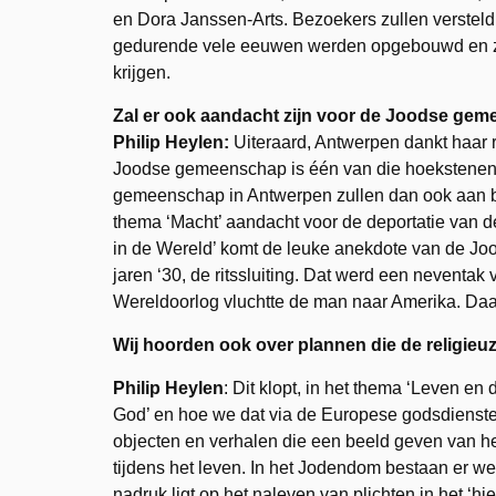
en Dora Janssen-Arts. Bezoekers zullen versteld
gedurende vele eeuwen werden opgebouwd en zull
krijgen.
Zal er ook aandacht zijn voor de Joodse ge
Philip Heylen:
Uiteraard, Antwerpen dankt haar 
Joodse gemeenschap is één van die hoekstenen
gemeenschap in Antwerpen zullen dan ook aan b
thema ‘Macht’ aandacht voor de deportatie van 
in de Wereld’ komt de leuke anekdote van de Joo
jaren ‘30, de ritssluiting. Dat werd een nevent
Wereldoorlog vluchtte de man naar Amerika. Daar
Wij hoorden ook over plannen die de religi
Philip Heylen
: Dit klopt, in het thema ‘Leven e
God’ en hoe we dat via de Europese godsdiensten
objecten en verhalen die een beeld geven van het
tijdens het leven. In het Jodendom bestaan er we
nadruk ligt op het naleven van plichten in het ‘h