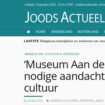
Vrijdag 7 Augustus 2026
·
24 Av, 5786
·
Laatste publicatie:
Dond
HOME
BINNENLAND
BUITENLAND
LAATSTE
Religieuze besnijdenis en toekomst van Jood
“Besnijdenisdebat toont hoe moeilijk seculi
CITYTRIP | ROEMENIË – Boekarest: de ver
“Vandaag zit elke Jood in België op de bek
BINNENLAND
CULTUUR & JODENDOM
goKosher lanceert nieuwe website en same
‘Museum Aan de 
nodige aandacht
cultuur
,
20 Mei 2011
JOODS CULTUREEL ERFGOED
MAS