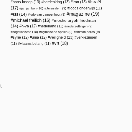
Israël
hans knoop
(13)
herdenking
(13)
iran
(13)
(17)
joods onderwijs
(11)
jan jambon
(10)
Jeruzalem
(9)
magazine
(19)
kkl
(14)
ludo van campenhout
(9)
michael freilich
(16)
moshe aryeh friedman
(14)
n-va
(12)
nederland
(11)
nederzettingen
(9)
negationisme
(10)
olympische spelen
(9)
shimon peres
(9)
veiligheid
(13)
syrië
(12)
unia
(12)
verkiezingen
vrt
(18)
(11)
vlaams belang
(11)
t