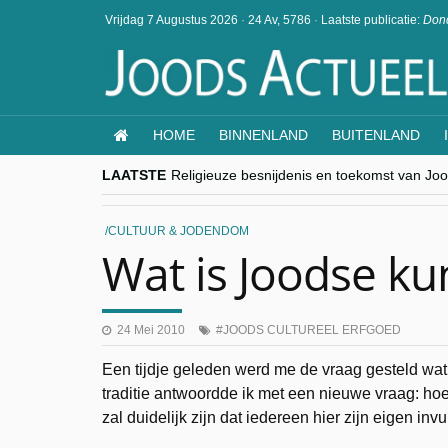
Vrijdag 7 Augustus 2026
·
24 Av, 5786
·
Laatste publicatie:
Dond
HOME
BINNENLAND
BUITENLAND
LAATSTE
Religieuze besnijdenis en toekomst van Jood
“Besnijdenisdebat toont hoe moeilijk seculi
CITYTRIP | ROEMENIË – Boekarest: de ver
“Vandaag zit elke Jood in België op de bek
CULTUUR & JODENDOM
goKosher lanceert nieuwe website en same
Wat is Joodse ku
24 Mei 2010
JOODS CULTUREEL ERFGOED
Een tijdje geleden werd me de vraag gesteld wa
traditie antwoordde ik met een nieuwe vraag: hoe d
zal duidelijk zijn dat iedereen hier zijn eigen invu