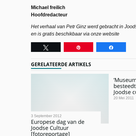
Michael freilich
Hoofdredacteur
Het verhaal van Petr Ginz werd gebracht in Joods
en is gratis beschikbaar via onze website
Tweet
Pin
Share
GERELATEERDE ARTIKELS
‘Museum
besteedt
Joodse c
20 Mei 2011
3 September 2012
Europese dag van de
Joodse Cultuur
[fotoreportage]