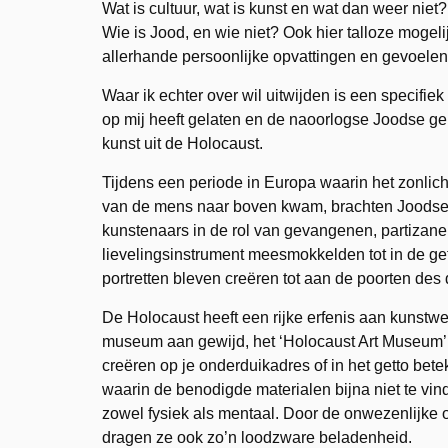
Wat is cultuur, wat is kunst en wat dan weer nie
Wie is Jood, en wie niet? Ook hier talloze mogeli
allerhande persoonlijke opvattingen en gevoelen
Waar ik echter over wil uitwijden is een specifi
op mij heeft gelaten en de naoorlogse Joodse ge
kunst uit de Holocaust.
Tijdens een periode in Europa waarin het zonlich
van de mens naar boven kwam, brachten Joodse
kunstenaars in de rol van gevangenen, partizane
lievelingsinstrument meesmokkelden tot in de ge
portretten bleven creëren tot aan de poorten des
De Holocaust heeft een rijke erfenis aan kunstw
museum aan gewijd, het ‘Holocaust Art Museum’ 
creëren op je onderduikadres of in het getto bete
waarin de benodigde materialen bijna niet te vi
zowel fysiek als mentaal. Door de onwezenlijk
dragen ze ook zo’n loodzware beladenheid.