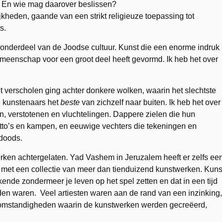
t? En wie mag daarover beslissen?
jkheden, gaande van een strikt religieuze toepassing tot
s.
ek onderdeel van de Joodse cultuur. Kunst die een enorme indruk
meenschap voor een groot deel heeft gevormd. Ik heb het over
t verscholen ging achter donkere wolken, waarin het slechtste
 kunstenaars het
beste
van zichzelf naar buiten. Ik heb het over
n, verstotenen en vluchtelingen. Dappere zielen die hun
tto’s en kampen, en eeuwige vechters die tekeningen en
 doods.
erken achtergelaten. Yad Vashem in Jeruzalem heeft er zelfs ee
met een collectie van meer dan tienduizend kunstwerken. Kuns
kende zondermeer je leven op het spel zetten en dat in een tijd
nden waren. Veel artiesten waren aan de rand van een inzinking,
e omstandigheden waarin de kunstwerken werden gecreëerd,