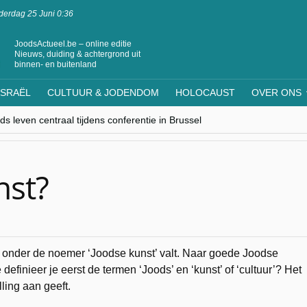
erdag 25 Juni 0:36
JoodsActueel.be – online editie
Nieuws, duiding & achtergrond uit
binnen- en buitenland
ISRAËL
CULTUUR & JODENDOM
HOLOCAUST
OVER ONS
s leven centraal tijdens conferentie in Brussel
ere Westen minderheden begrijpt”, Jinnih Beels (Vooruit)
rassing van Oost-Europa
laagdenbank”
nwerking met Mishpacha voor kosher travel en simchas wereldwijd
nst?
t onder de noemer ‘Joodse kunst’ valt. Naar goede Joodse
efinieer je eerst de termen ‘Joods’ en ‘kunst’ of ‘cultuur’? Het
lling aan geeft.