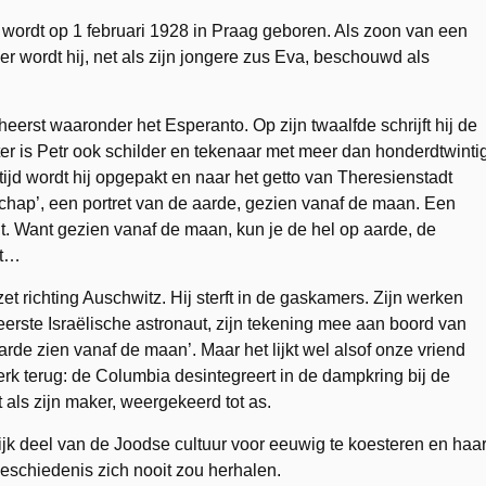
 wordt op 1 februari 1928 in Praag geboren. Als zoon van een
 wordt hij, net als zijn jongere zus Eva, beschouwd als
heerst waaronder het Esperanto. Op zijn twaalfde schrijft hij de
ter is Petr ook schilder en tekenaar met meer dan honderdtwinti
tijd wordt hij opgepakt en naar het getto van Theresienstadt
chap’, een portret van de aarde, gezien vanaf de maan. Een
nt. Want gezien vanaf de maan, kun je de hel op aarde, de
at…
t richting Auschwitz. Hij sterft in de gaskamers. Zijn werken
erste Israëlische astronaut, zijn tekening mee aan boord van
rde zien vanaf de maan’. Maar het lijkt wel alsof onze vriend
twerk terug: de Columbia desintegreert in de dampkring bij de
 als zijn maker, weergekeerd tot as.
rijk deel van de Joodse cultuur voor eeuwig te koesteren en haa
e geschiedenis zich nooit zou herhalen.