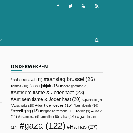
ONDERWERPEN
aanslag brussel
(26)
aalst carnaval
(11)
abou jahjah
(13)
abbas
(10)
andré gantman
(9)
Antisemitisme & Jodenhaat
(23)
Antisemitisme & Jodenhaat
(20)
apartheid
(9)
bart de wever
(15)
Auschwitz
(10)
besnijdenis
(10)
beveiliging
(13)
cd&v
brigitte herremans
(10)
ccojb
(9)
fjo
(14)
gantman
(11)
chanoeka
(9)
conflict
(10)
gaza
(122)
Hamas
(27)
(14)