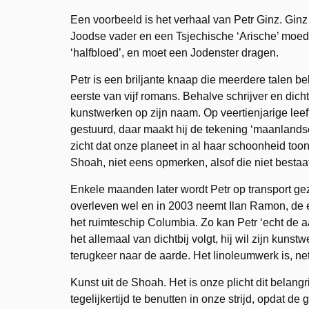
Een voorbeeld is het verhaal van Petr Ginz. Ginz
Joodse vader en een Tsjechische ‘Arische’ moeder
‘halfbloed’, en moet een Jodenster dragen.
Petr is een briljante knaap die meerdere talen be
eerste van vijf romans. Behalve schrijver en dich
kunstwerken op zijn naam. Op veertienjarige leef
gestuurd, daar maakt hij de tekening ‘maanlands
zicht dat onze planeet in al haar schoonheid too
Shoah, niet eens opmerken, alsof die niet besta
Enkele maanden later wordt Petr op transport geze
overleven wel en in 2003 neemt Ilan Ramon, de e
het ruimteschip Columbia. Zo kan Petr ‘echt de aa
het allemaal van dichtbij volgt, hij wil zijn kuns
terugkeer naar de aarde. Het linoleumwerk is, net
Kunst uit de Shoah. Het is onze plicht dit belang
tegelijkertijd te benutten in onze strijd, opdat d