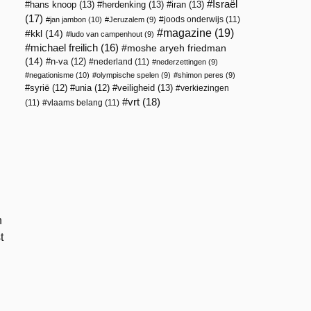
Israël
hans knoop
(13)
herdenking
(13)
iran
(13)
(17)
joods onderwijs
(11)
jan jambon
(10)
Jeruzalem
(9)
magazine
(19)
kkl
(14)
ludo van campenhout
(9)
michael freilich
(16)
moshe aryeh friedman
(14)
n-va
(12)
nederland
(11)
nederzettingen
(9)
negationisme
(10)
olympische spelen
(9)
shimon peres
(9)
veiligheid
(13)
syrië
(12)
unia
(12)
verkiezingen
vrt
(18)
(11)
vlaams belang
(11)
n
t