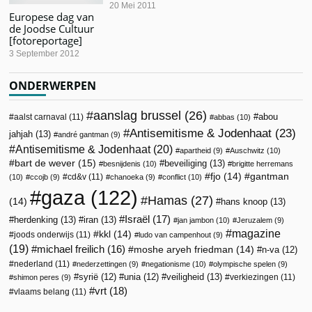
20 Mei 2011
Europese dag van
de Joodse Cultuur
[fotoreportage]
3 September 2012
ONDERWERPEN
aanslag brussel
(26)
abou
aalst carnaval
(11)
abbas
(10)
Antisemitisme & Jodenhaat
(23)
jahjah
(13)
andré gantman
(9)
Antisemitisme & Jodenhaat
(20)
apartheid
(9)
Auschwitz
(10)
bart de wever
(15)
beveiliging
(13)
besnijdenis
(10)
brigitte herremans
fjo
(14)
gantman
cd&v
(11)
(10)
ccojb
(9)
chanoeka
(9)
conflict
(10)
gaza
(122)
Hamas
(27)
(14)
hans knoop
(13)
Israël
(17)
herdenking
(13)
iran
(13)
jan jambon
(10)
Jeruzalem
(9)
magazine
kkl
(14)
joods onderwijs
(11)
ludo van campenhout
(9)
(19)
michael freilich
(16)
moshe aryeh friedman
(14)
n-va
(12)
nederland
(11)
nederzettingen
(9)
negationisme
(10)
olympische spelen
(9)
veiligheid
(13)
syrië
(12)
unia
(12)
verkiezingen
(11)
shimon peres
(9)
vrt
(18)
vlaams belang
(11)