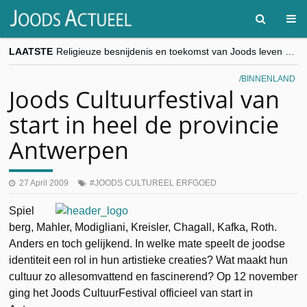
LAATSTE
Religieuze besnijdenis en toekomst van Joods leven centraal tijdens conferentie in Brussel
“Besnijdenisdebat toont hoe moeilijk seculiere Westen minderheden begrijpt”, Jinnih Beels (Vooruit)
CITYTRIP | ROEMENIË – Boekarest: de verrassing van Oost-Europa
BINNENLAND
“Vandaag zit elke Jood in België op de beklaagdenbank”
Joods Cultuurfestival van
goKosher lanceert nieuwe website en samenwerking met Mishpacha voor kosher travel en simchas wereldwijd
start in heel de provincie
Antwerpen
27 April 2009
JOODS CULTUREEL ERFGOED
Spiel
berg, Mahler, Modigliani, Kreisler, Chagall, Kafka, Roth.
Anders en toch gelijkend. In welke mate speelt de joodse
identiteit een rol in hun artistieke creaties? Wat maakt hun
cultuur zo allesomvattend en fascinerend? Op 12 november
ging het Joods CultuurFestival officieel van start in