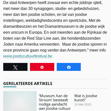
De stad Antwerpen heeft zowaar een echte jiddisje sjtetl,
met meer dan 30 synagogen, studie- en gebedshuizen,
meer dan tien joodse scholen, en tal van joodse
instellingen, weldadigheidscentra en sportclubs. Met de
diamantbeurzen en het Diamantmuseum is de joodse wijk
een unicum in Europa. En ooit meerden aan de Rijnkaai de
boten van de Red Star Line aan, die honderdduizenden
Joden naar Amerika vervoerden. Maar de joodse sporen in
onze provincie gaan nog verder dan Antwerpen.” meer info
www.joodscultuurfestival.be
Tweet
Pin
Share
GERELATEERDE ARTIKELS
‘Museum Aan de
Wat is Joodse
Stroom’ besteedt
kunst?
nodige aandacht
24 Mei 2010
aan Joodse cultuur