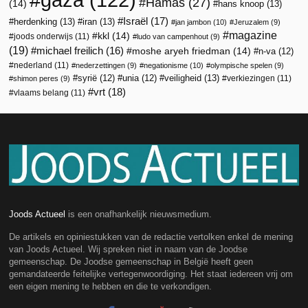
Hamas
(27)
(14)
hans knoop
(13)
Israël
(17)
herdenking
(13)
iran
(13)
jan jambon
(10)
Jeruzalem
(9)
magazine
kkl
(14)
joods onderwijs
(11)
ludo van campenhout
(9)
(19)
michael freilich
(16)
moshe aryeh friedman
(14)
n-va
(12)
nederland
(11)
nederzettingen
(9)
negationisme
(10)
olympische spelen
(9)
veiligheid
(13)
syrië
(12)
unia
(12)
verkiezingen
(11)
shimon peres
(9)
vrt
(18)
vlaams belang
(11)
Joods Actueel
is een onafhankelijk nieuwsmedium.
De artikels en opiniestukken van de redactie vertolken enkel de mening
van Joods Actueel. Wij spreken niet in naam van de Joodse
gemeenschap. De Joodse gemeenschap in België heeft geen
gemandateerde feitelijke vertegenwoordiging. Het staat iedereen vrij om
een eigen mening te hebben en die te verkondigen.