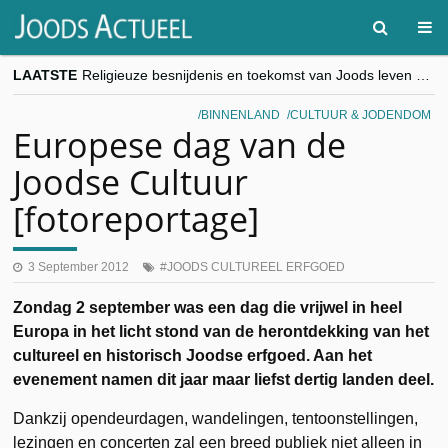
LAATSTE
Religieuze besnijdenis en toekomst van Joods leven centraal tijdens conferentie in Brussel
“Besnijdenisdebat toont hoe moeilijk seculiere Westen minderheden begrijpt”, Jinnih Beels (Vooruit)
CITYTRIP | ROEMENIË – Boekarest: de verrassing van Oost-Europa
BINNENLAND
CULTUUR & JODENDOM
“Vandaag zit elke Jood in België op de beklaagdenbank”
Europese dag van de
goKosher lanceert nieuwe website en samenwerking met Mishpacha voor kosher travel en simchas wereldwijd
Joodse Cultuur
[fotoreportage]
3 September 2012
JOODS CULTUREEL ERFGOED
Zondag 2 september was een dag die vrijwel in heel
Europa in het licht stond van de herontdekking van het
cultureel en historisch Joodse erfgoed. Aan het
evenement namen dit jaar maar liefst dertig landen deel.
Dankzij opendeurdagen, wandelingen, tentoonstellingen,
lezingen en concerten zal een breed publiek niet alleen in