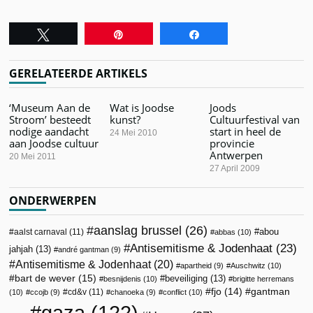
Tweet
Pin
Share
GERELATEERDE ARTIKELS
‘Museum Aan de
Wat is Joodse
Joods
Stroom’ besteedt
kunst?
Cultuurfestival van
nodige aandacht
start in heel de
24 Mei 2010
aan Joodse cultuur
provincie
Antwerpen
20 Mei 2011
27 April 2009
ONDERWERPEN
aanslag brussel
(26)
abou
aalst carnaval
(11)
abbas
(10)
Antisemitisme & Jodenhaat
(23)
jahjah
(13)
andré gantman
(9)
Antisemitisme & Jodenhaat
(20)
apartheid
(9)
Auschwitz
(10)
bart de wever
(15)
beveiliging
(13)
besnijdenis
(10)
brigitte herremans
fjo
(14)
gantman
cd&v
(11)
(10)
ccojb
(9)
chanoeka
(9)
conflict
(10)
gaza
(122)