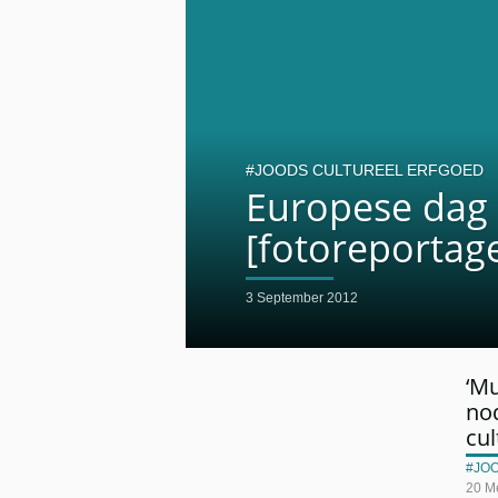
JOODS CULTUREEL ERFGOED
Europese dag 
[fotoreportag
3 September 2012
‘M
no
cul
JO
20 M