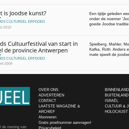
 is Joodse kunst?
Een tijdje geleden we
onder de noemer 'Jood
ODS CULTUREEL ERFGOED
goede Joodse traditi
ei 2010
ds Cultuurfestival van start in
Spielberg, Mahler, Mod
el de provincie Antwerpen
Kafka, Roth. Anders e
mate speelt de joods
ODS CULTUREEL ERFGOED
ril 2009
OVER ONS
BINNENLAND
ADVERTEREN
BUITENLAND
CONTACT
ISRAËL
LAATSTE MAGAZINE &
CULTUUR & 
ARCHIEF
HOLOCAUST
Abonneren
Gratis proefnummer aanvragen!
el de mening van
Privacybeleid