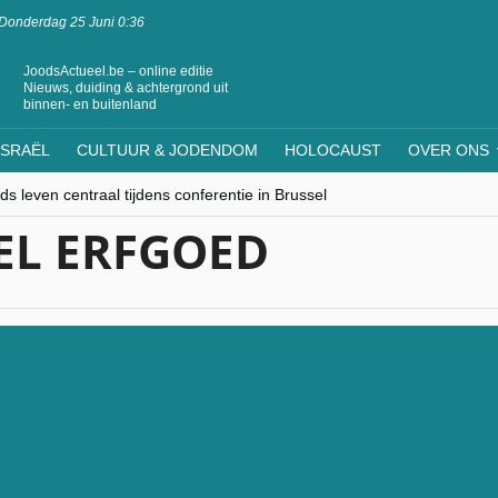
Donderdag 25 Juni 0:36
JoodsActueel.be – online editie
Nieuws, duiding & achtergrond uit
binnen- en buitenland
ISRAËL
CULTUUR & JODENDOM
HOLOCAUST
OVER ONS
s leven centraal tijdens conferentie in Brussel
ere Westen minderheden begrijpt”, Jinnih Beels (Vooruit)
EL ERFGOED
rassing van Oost-Europa
laagdenbank”
nwerking met Mishpacha voor kosher travel en simchas wereldwijd