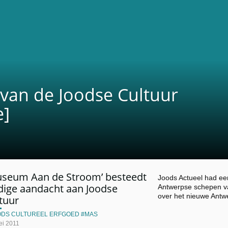
van de Joodse Cultuur
e]
useum Aan de Stroom’ besteedt
Joods Actueel had ee
dige aandacht aan Joodse
Antwerpse schepen va
over het nieuwe Ant
tuur
ODS CULTUREEL ERFGOED
MAS
ei 2011