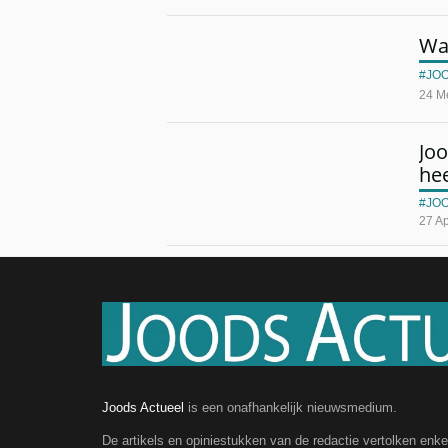
Wat
JO
24 M
Joo
he
JO
27 Ap
Joods Actueel
is een onafhankelijk nieuwsmedium.
De artikels en opiniestukken van de redactie vertolken enk