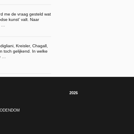
rd me de vraag gesteld wat
se kunst' valt. Naar
e …
igliani, Kreisler, Chagall,
n toch gelijkend. In welke
e …
2026
JODENDOM