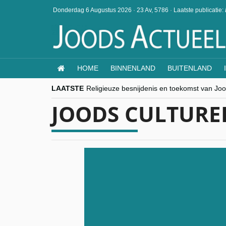
Donderdag 6 Augustus 2026
·
23 Av, 5786
·
Laatste publicatie:
HOME
BINNENLAND
BUITENLAND
LAATSTE
Religieuze besnijdenis en toekomst van Jood
“Besnijdenisdebat toont hoe moeilijk seculi
JOODS CULTURE
CITYTRIP | ROEMENIË – Boekarest: de ver
“Vandaag zit elke Jood in België op de bek
goKosher lanceert nieuwe website en same