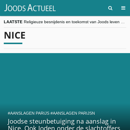
LAATSTE
Religieuze besnijdenis en toekomst van Joods leven centraal tijdens conferentie in Brussel
“Besnijdenisdebat toont hoe moeilijk seculiere Westen minderheden begrijpt”, Jinnih Beels (Vooruit)
NICE
CITYTRIP | ROEMENIË – Boekarest: de verrassing van Oost-Europa
“Vandaag zit elke Jood in België op de beklaagdenbank”
goKosher lanceert nieuwe website en samenwerking met Mishpacha voor kosher travel en simchas wereldwijd
AANSLAGEN PARIJS
AANSLAGEN PARIJSN
Joodse steunbetuiging na aanslag in
Nice. Ook Joden onder de slachtoffers