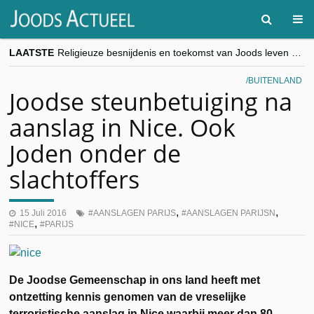
LAATSTE
Religieuze besnijdenis en toekomst van Joods leven centraal tijdens conferentie in Brussel
“Besnijdenisdebat toont hoe moeilijk seculiere Westen minderheden begrijpt”, Jinnih Beels (Vooruit)
CITYTRIP | ROEMENIË – Boekarest: de verrassing van Oost-Europa
BUITENLAND
“Vandaag zit elke Jood in België op de beklaagdenbank”
Joodse steunbetuiging na
goKosher lanceert nieuwe website en samenwerking met Mishpacha voor kosher travel en simchas wereldwijd
aanslag in Nice. Ook
Joden onder de
slachtoffers
,
,
15 Juli 2016
AANSLAGEN PARIJS
AANSLAGEN PARIJSN
,
NICE
PARIJS
De Joodse Gemeenschap in ons land heeft met
ontzetting kennis genomen van de vreselijke
terroristische aanslag in Nice waarbij meer dan 80