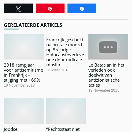
Tweet
Pin
Share
GERELATEERDE ARTIKELS
Frankrijk geschokt
na brutale moord
op 85-jarige
Holocaustoverleve
nde door radicale
moslim
2018 rampjaar
Le Bataclan in het
voor antisemitisme
verleden ook
28 Maart 2018
in Frankrijk –
doelwit van
stijging met +69%
antizionistische
acties
10 November 2018
19 November 2015
Joodse
“Rechtsstaat niet