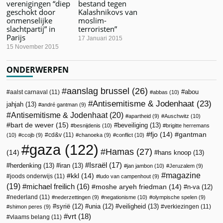
verenigingen “diep
bestand tegen
geschokt door
Kalashnikovs van
onmenselijke
moslim-
slachtpartij” in
terroristen”
Parijs
17 Januari 2015
15 November 2015
ONDERWERPEN
aanslag brussel
(26)
abou
aalst carnaval
(11)
abbas
(10)
Antisemitisme & Jodenhaat
(23)
jahjah
(13)
andré gantman
(9)
Antisemitisme & Jodenhaat
(20)
apartheid
(9)
Auschwitz
(10)
bart de wever
(15)
beveiliging
(13)
besnijdenis
(10)
brigitte herremans
fjo
(14)
gantman
cd&v
(11)
(10)
ccojb
(9)
chanoeka
(9)
conflict
(10)
gaza
(122)
Hamas
(27)
(14)
hans knoop
(13)
Israël
(17)
herdenking
(13)
iran
(13)
jan jambon
(10)
Jeruzalem
(9)
magazine
kkl
(14)
joods onderwijs
(11)
ludo van campenhout
(9)
(19)
michael freilich
(16)
moshe aryeh friedman
(14)
n-va
(12)
nederland
(11)
nederzettingen
(9)
negationisme
(10)
olympische spelen
(9)
veiligheid
(13)
syrië
(12)
unia
(12)
verkiezingen
(11)
shimon peres
(9)
vrt
(18)
vlaams belang
(11)