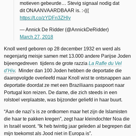
motieven gebeurde… Stevig signaal nodig dat
dit ONAANVAARDBAAR is. :-(((
https://t.co/zYDFn3ZHly
— Annick De Ridder (@AnnickDeRidder)
March 27, 2018
Knoll werd geboren op 28 december 1932 en werd als
negenjarig meisje samen met 13.000 andere Parijse Joden
bijeengedreven tijdens de grote razzia
La Rafle du Vel
d’Hiv
.
Minder dan 100 Joden hebben de deportatie die
daaropvolgde overleefd maar Knoll wist te ontsnappen aan
deportatie doordat ze met een Braziliaans paspoort naar
Portugal kon reizen. De dame, die zich steeds in een
rolstoel verplaatste, was bijzonder geliefd in haar buurt.
“Aan de nazi’s is ze ontkomen maar het zijn de Islamisten
die haar te pakken kregen”, zegt haar kleindochter Noa die
in Israël woont. “Ik heb twintig jaar geleden al begrepen dat
mijn toekomst als Jood niet in Europa is”.