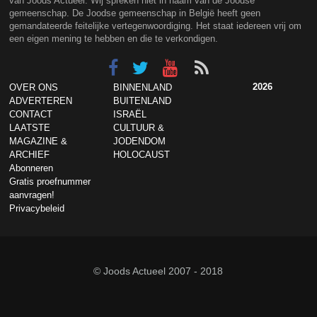
van Joods Actueel. Wij spreken niet in naam van de Joodse
gemeenschap. De Joodse gemeenschap in België heeft geen
gemandateerde feitelijke vertegenwoordiging. Het staat iedereen vrij om
een eigen mening te hebben en die te verkondigen.
2026
OVER ONS
BINNENLAND
ADVERTEREN
BUITENLAND
CONTACT
ISRAËL
LAATSTE
CULTUUR &
MAGAZINE &
JODENDOM
ARCHIEF
HOLOCAUST
Abonneren
Gratis proefnummer
aanvragen!
Privacybeleid
© Joods Actueel 2007 - 2018