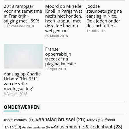
2018 rampjaar
Moord op Mirielle
Joodse
voor antisemitisme
Knoll in Parijs “wat
steunbetuiging na
in Frankrijk –
nazi’s niet konden,
aanslag in Nice.
stijging met +69%
heeft krapuul met
Ook Joden onder
dezelfde haat nu
de slachtoffers
10 November 2018
wel gedaan”
15 Juli 2016
29 Maart 2018
Franse
opperrabbijn
treedt af na
plagiaatkwestie
12 April 2013
Aanslag op Charlie
Hebdo: “Het 9/11
van de vrije
meningsuiting”
8 Januari 2015
ONDERWERPEN
aanslag brussel
(26)
abou
aalst carnaval
(11)
abbas
(10)
Antisemitisme & Jodenhaat
(23)
jahjah
(13)
andré gantman
(9)