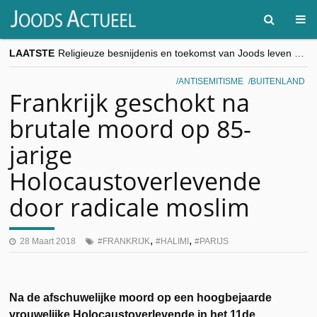
LAATSTE
Religieuze besnijdenis en toekomst van Joods leven centraal tijdens conferentie in Brussel
“Besnijdenisdebat toont hoe moeilijk seculiere Westen minderheden begrijpt”, Jinnih Beels (Vooruit)
CITYTRIP | ROEMENIË – Boekarest: de verrassing van Oost-Europa
ANTISEMITISME
BUITENLAND
“Vandaag zit elke Jood in België op de beklaagdenbank”
Frankrijk geschokt na
goKosher lanceert nieuwe website en samenwerking met Mishpacha voor kosher travel en simchas wereldwijd
brutale moord op 85-
jarige
Holocaustoverlevende
door radicale moslim
,
,
28 Maart 2018
FRANKRIJK
HALIMI
PARIJS
Na de afschuwelijke moord op een hoogbejaarde
vrouwelijke Holocaustoverlevende in het 11de