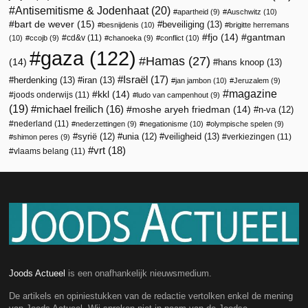
Antisemitisme & Jodenhaat
(20)
apartheid
(9)
Auschwitz
(10)
bart de wever
(15)
beveiliging
(13)
besnijdenis
(10)
brigitte herremans
fjo
(14)
gantman
cd&v
(11)
(10)
ccojb
(9)
chanoeka
(9)
conflict
(10)
gaza
(122)
Hamas
(27)
(14)
hans knoop
(13)
Israël
(17)
herdenking
(13)
iran
(13)
jan jambon
(10)
Jeruzalem
(9)
magazine
kkl
(14)
joods onderwijs
(11)
ludo van campenhout
(9)
(19)
michael freilich
(16)
moshe aryeh friedman
(14)
n-va
(12)
nederland
(11)
nederzettingen
(9)
negationisme
(10)
olympische spelen
(9)
veiligheid
(13)
syrië
(12)
unia
(12)
verkiezingen
(11)
shimon peres
(9)
vrt
(18)
vlaams belang
(11)
Joods Actueel
is een onafhankelijk nieuwsmedium.
De artikels en opiniestukken van de redactie vertolken enkel de mening