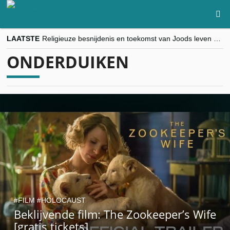
LAATSTE
Religieuze besnijdenis en toekomst van Joods leven centraal tijdens conferentie in Brussel
“Besnijdenisdebat toont hoe moeilijk seculiere Westen minderheden begrijpt”, Jinnih Beels (Vooruit)
ONDERDUIKEN
CITYTRIP | ROEMENIË – Boekarest: de verrassing van Oost-Europa
“Vandaag zit elke Jood in België op de beklaagdenbank”
goKosher lanceert nieuwe website en samenwerking met Mishpacha voor kosher travel en simchas wereldwijd
FILM
HOLOCAUST
Beklijvende film: The Zookeeper’s Wife
[gratis tickets]