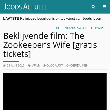
LAATSTE
Religieuze besnijdenis en toekomst van Joods leven centraal tijdens conferentie in Brussel
“Besnijdenisdebat toont hoe moeilijk seculiere Westen minderheden begrijpt”, Jinnih Beels (Vooruit)
CITYTRIP | ROEMENIË – Boekarest: de verrassing van Oost-Europa
BUITENLAND
WOII & HOLOCAUST
“Vandaag zit elke Jood in België op de beklaagdenbank”
Beklijvende film: The
goKosher lanceert nieuwe website en samenwerking met Mishpacha voor kosher travel en simchas wereldwijd
Zookeeper’s Wife [gratis
tickets]
,
,
28 April 2017
FILM
HOLOCAUST
ONDERDUIKEN