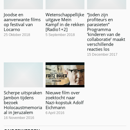
Joodse en
Wetenschappellijke
“Joden zijn
aanverwante films
uitgave Mein
profiteurs en
op festival van
Kampf in de rekken
parasieten”
Locarno
[Radio1+2]
Programma
‘kinderen van de
25 Oktober 2018
5 September 2018
collaboratie’ maakt
verschillende
reacties los
15 December 2017
Scherpe uitspraken
Nieuwe film over
Jambon tijdens
zoektocht naar
bezoek
Nazi-kopstuk Adolf
Holocaustmemoria
Eichmann
al in Jeruzalem
6 April 2016
16 November 2016