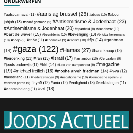
ONDERWERPEN
aanslag brussel
(26)
abou
aalst carnaval
(11)
abbas
(10)
Antisemitisme & Jodenhaat
(23)
jahjah
(13)
andré gantman
(9)
Antisemitisme & Jodenhaat
(20)
apartheid
(9)
Auschwitz
(10)
bart de wever
(15)
beveiliging
(13)
besnijdenis
(10)
brigitte herremans
fjo
(14)
gantman
cd&v
(11)
(10)
ccojb
(9)
chanoeka
(9)
conflict
(10)
gaza
(122)
Hamas
(27)
(14)
hans knoop
(13)
Israël
(17)
herdenking
(13)
iran
(13)
jan jambon
(10)
Jeruzalem
(9)
magazine
kkl
(14)
joods onderwijs
(11)
ludo van campenhout
(9)
(19)
michael freilich
(16)
moshe aryeh friedman
(14)
n-va
(12)
nederland
(11)
nederzettingen
(9)
negationisme
(10)
olympische spelen
(9)
veiligheid
(13)
syrië
(12)
unia
(12)
verkiezingen
(11)
shimon peres
(9)
vrt
(18)
vlaams belang
(11)