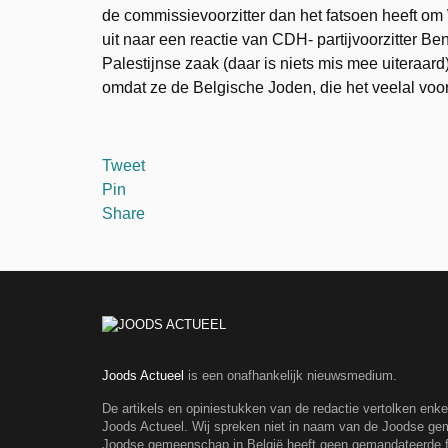
de commissievoorzitter dan het fatsoen heeft om
uit naar een reactie van CDH- partijvoorzitter B
Palestijnse zaak (daar is niets mis mee uiteraard
omdat ze de Belgische Joden, die het veelal voo
Tweet
Pin
Share
Joods Actueel
is een onafhankelijk nieuwsmedium.
De artikels en opiniestukken van de redactie vertolken enk
Joods Actueel. Wij spreken niet in naam van de Joodse g
Joodse gemeenschap in België heeft geen gemandateerde fe