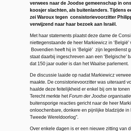
verwees naar de Joodse gemeenschap in ons l
koosjer slachten, als buitenlanders. Tijdens 
zei Waroux tegen consistorievoorzitter Philip
verwijzend naar haar bezoek aan Israël.
Met haar statements plaatst deze dame de Consisto
niettegenstaande de heer Markiewicz in ‘België’
Bovendien heeft hij in ‘België’ zijn legerdienst 
staat daarbij ingeschreven aan een ‘Belgische’ bal
dat 150 jaar ouder is dan het Waalse parlement.
De discussie laaide op nadat Markiewicz verwees 
maakte. De consistorievoorzitter was uiteraard voo
haalde deze feitelijkheid er enkel bij om te tone
Terecht merkte het
Forum der Joodse organisati
buitensporige reacties gericht naar de heer Marki
onloochenbare, donkere en pijnlijke bladzijde i
Tweede Wereldoorlog”.
Over enkele dagen is er een nieuwe zitting van 