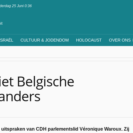
erdag 25 Juni 0:36
it
ISRAËL
CULTUUR & JODENDOM
HOLOCAUST
OVER ONS
iet Belgische
landers
e uitspraken van CDH parlementslid Véronique Waroux. Zij