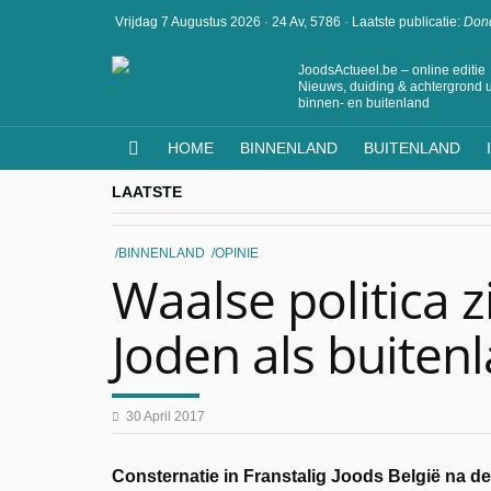
Vrijdag 7 Augustus 2026
·
24 Av, 5786
·
Laatste publicatie:
Dond
JoodsActueel.be – online editie
Nieuws, duiding & achtergrond u
binnen- en buitenland
HOME
BINNENLAND
BUITENLAND
LAATSTE
BINNENLAND
OPINIE
Waalse politica z
Joden als buiten
30 April 2017
Consternatie in Franstalig Joods België na d