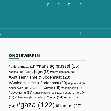
ONDERWERPEN
aanslag brussel
(26)
aalst carnaval
(11)
abou jahjah
(13)
abbas
(10)
andré gantman
(9)
Antisemitisme & Jodenhaat
(23)
Antisemitisme & Jodenhaat
(20)
apartheid
(9)
bart de wever
(15)
Auschwitz
(10)
besnijdenis
(10)
beveiliging
(13)
cd&v
brigitte herremans
(10)
ccojb
(9)
fjo
(14)
gantman
(11)
chanoeka
(9)
conflict
(10)
gaza
(122)
Hamas
(27)
(14)