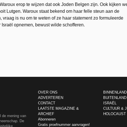
 Waroux erop te wijzen dat ook Joden Belgen zijn. Ook kijken w
enoit Lutgen. Waroux staat bekend om haar felle steun aan de
), vraag is nu om te weten of ze haar statement zo formuleerde
r Israël opnemen, bewust wilde schofferen.
OVER ONS
BINNENLAND
ADVERTEREN
BUITENLAND
CONTACT
ISRAËL
LAATSTE MAGAZINE &
CULTUUR & 
ARCHIEF
HOLOCAUST
el de mening van
Abonneren
emeenschap. De
Gratis proefnummer aanvragen!
itelijke