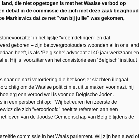
and, die niet opgetogen is met het Waalse verbod op
een debat in de commissie die zich met deze zaak bezighoud
pe Markiewicz dat ze net “van bij jullie” was gekomen,
rievoorzitter in het lijstje “vreemdelingen” en dat
 werd geboren – zijn betovergrootouders woonden al in ons land
gedaan heeft, is als ‘Belgische’ advocaat al 40 jaar werkzaam en
ie. Hij is voorzitter van het consistorie een ‘Belgisch’ instituut
naar de nazi verordering die het koosjer slachten illegaal
rzichtig om de Waalse politici niet uit te maken voor nazi, hij
n hoe erg een verbod wel is voor de Belgische Joden.
es
in een persbericht op: “Wij betreuren ten zeerste de
ewicz die zich “veroorloofd” heeft te refereren aan een
n het leven van de Joodse Gemeenschap van België tijdens de
dezelfde commissie in het Waals parlement. Wij zijn benieuwd of