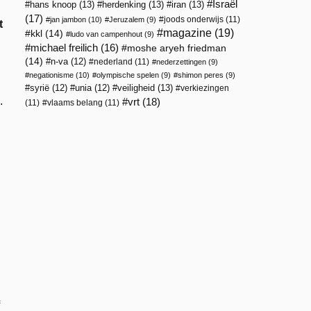
Israël
hans knoop
(13)
herdenking
(13)
iran
(13)
(17)
joods onderwijs
(11)
jan jambon
(10)
Jeruzalem
(9)
t
magazine
(19)
kkl
(14)
ludo van campenhout
(9)
michael freilich
(16)
moshe aryeh friedman
(14)
n-va
(12)
nederland
(11)
nederzettingen
(9)
negationisme
(10)
olympische spelen
(9)
shimon peres
(9)
veiligheid
(13)
syrië
(12)
unia
(12)
verkiezingen
.
vrt
(18)
(11)
vlaams belang
(11)