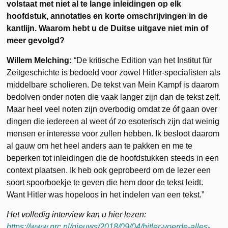
volstaat met niet al te lange inleidingen op elk
hoofdstuk, annotaties en korte omschrijvingen in de
kantlijn. Waarom hebt u de Duitse uitgave niet min of
meer gevolgd?
Willem Melching:
“De kritische Edition van het Institut für
Zeitgeschichte is bedoeld voor zowel Hitler-specialisten als
middelbare scholieren. De tekst van Mein Kampf is daarom
bedolven onder noten die vaak langer zijn dan de tekst zelf.
Maar heel veel noten zijn overbodig omdat ze óf gaan over
dingen die iedereen al weet óf zo esoterisch zijn dat weinig
mensen er interesse voor zullen hebben. Ik besloot daarom
al gauw om het heel anders aan te pakken en me te
beperken tot inleidingen die de hoofdstukken steeds in een
context plaatsen. Ik heb ook geprobeerd om de lezer een
soort spoorboekje te geven die hem door de tekst leidt.
Want Hitler was hopeloos in het indelen van een tekst.”
Het volledig interview kan u hier lezen:
https://www.nrc.nl/nieuws/2018/09/04/hitler-voerde-alles-