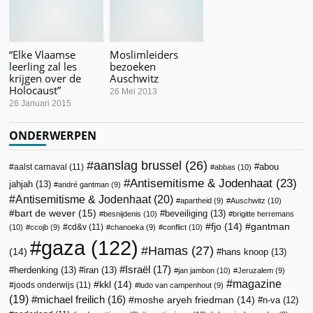
“Elke Vlaamse
Moslimleiders
leerling zal les
bezoeken
krijgen over de
Auschwitz
Holocaust”
26 Mei 2013
26 Januari 2015
ONDERWERPEN
aanslag brussel
(26)
abou
aalst carnaval
(11)
abbas
(10)
Antisemitisme & Jodenhaat
(23)
jahjah
(13)
andré gantman
(9)
Antisemitisme & Jodenhaat
(20)
apartheid
(9)
Auschwitz
(10)
bart de wever
(15)
beveiliging
(13)
besnijdenis
(10)
brigitte herremans
fjo
(14)
gantman
cd&v
(11)
(10)
ccojb
(9)
chanoeka
(9)
conflict
(10)
gaza
(122)
Hamas
(27)
(14)
hans knoop
(13)
Israël
(17)
herdenking
(13)
iran
(13)
jan jambon
(10)
Jeruzalem
(9)
magazine
kkl
(14)
joods onderwijs
(11)
ludo van campenhout
(9)
(19)
michael freilich
(16)
moshe aryeh friedman
(14)
n-va
(12)