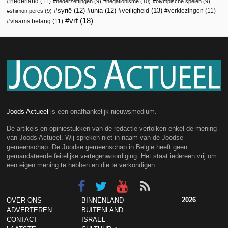
nederland
(11)
nederzettingen
(9)
negationisme
(10)
olympische spelen
(9)
veiligheid
(13)
syrië
(12)
unia
(12)
verkiezingen
(11)
shimon peres
(9)
vrt
(18)
vlaams belang
(11)
Joods Actueel
is een onafhankelijk nieuwsmedium.
De artikels en opiniestukken van de redactie vertolken enkel de mening
van Joods Actueel. Wij spreken niet in naam van de Joodse
gemeenschap. De Joodse gemeenschap in België heeft geen
gemandateerde feitelijke vertegenwoordiging. Het staat iedereen vrij om
een eigen mening te hebben en die te verkondigen.
2026
OVER ONS
BINNENLAND
ADVERTEREN
BUITENLAND
CONTACT
ISRAËL