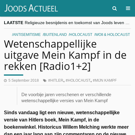
LAATSTE
Religieuze besnijdenis en toekomst van Joods leven centraal tijdens conferentie in Brussel
“Besnijdenisdebat toont hoe moeilijk seculiere Westen minderheden begrijpt”, Jinnih Beels (Vooruit)
CITYTRIP | ROEMENIË – Boekarest: de verrassing van Oost-Europa
ANTISEMITISME
BUITENLAND
HOLOCAUST
WOII & HOLOCAUST
“Vandaag zit elke Jood in België op de beklaagdenbank”
Wetenschappellijke
goKosher lanceert nieuwe website en samenwerking met Mishpacha voor kosher travel en simchas wereldwijd
uitgave Mein Kampf in de
rekken [Radio1+2]
,
,
5 September 2018
HITLER
HOLOCAUST
MIJN KAMPF
De voorbije jaren verschenen er verschillende
wetenschappellijke versies van Mein Kampf
Sinds vandaag ligt een nieuwe, wetenschappellijke
versie van Hitlers boek, Mein Kampf, in de
boekenwinkel. Historicus Willem Melching werkte meer
dan een jaar lang aan zijn commentaren op de nieuwe