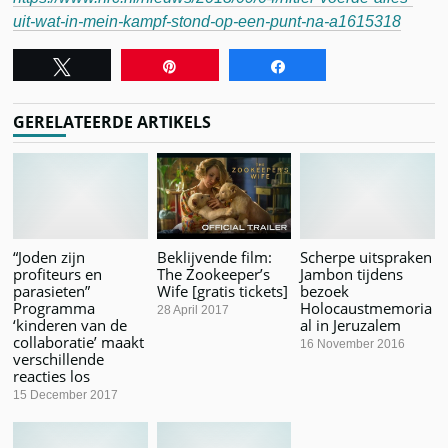
uit-wat-in-mein-kampf-stond-op-een-punt-na-a1615318
Tweet
Pin
Share
GERELATEERDE ARTIKELS
“Joden zijn
Beklijvende film:
Scherpe uitspraken
profiteurs en
The Zookeeper’s
Jambon tijdens
parasieten”
Wife [gratis tickets]
bezoek
Programma
Holocaustmemoria
28 April 2017
‘kinderen van de
al in Jeruzalem
collaboratie’ maakt
16 November 2016
verschillende
reacties los
15 December 2017