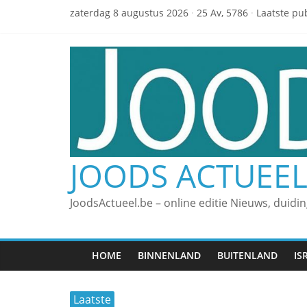
zaterdag 8 augustus 2026
·
25 Av, 5786
·
Laatste pub
JOODS ACTUEE
JoodsActueel.be – online editie Nieuws, duidi
HOME
BINNENLAND
BUITENLAND
IS
Laatste