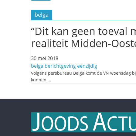
belga
“Dit kan geen toeval 
realiteit Midden-Oo
30 mei 2018
belga
berichtgeving
eenzijdig
Volgens persbureau Belga komt de VN woensdag bije
kunnen …