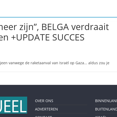
meer zijn”, BELGA verdraait
sten +UPDATE SUCCES
en vanwege de raketaanval van Israël op Gaza... aldus zou je
OVER ONS
BINNENLAN
ADVERTEREN
BUITENLAN