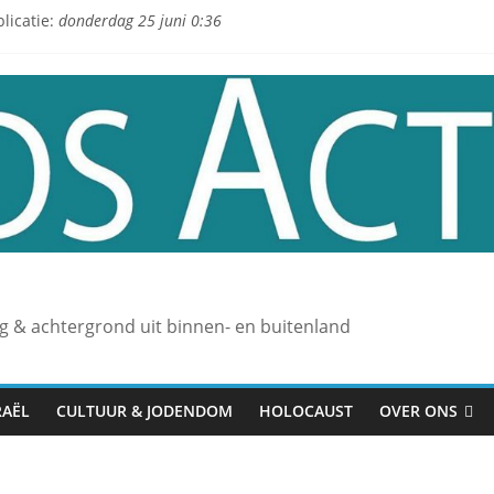
licatie:
donderdag 25 juni 0:36
L
ng & achtergrond uit binnen- en buitenland
RAËL
CULTUUR & JODENDOM
HOLOCAUST
OVER ONS