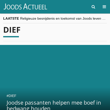
LAATSTE
Religieuze besnijdenis en toekomst van Joods leven centraal tijdens conferentie in Brussel
“Besnijdenisdebat toont hoe moeilijk seculiere Westen minderheden begrijpt”, Jinnih Beels (Vooruit)
DIEF
CITYTRIP | ROEMENIË – Boekarest: de verrassing van Oost-Europa
“Vandaag zit elke Jood in België op de beklaagdenbank”
goKosher lanceert nieuwe website en samenwerking met Mishpacha voor kosher travel en simchas wereldwijd
DIEF
Joodse passanten helpen mee boef in
bedwang houden