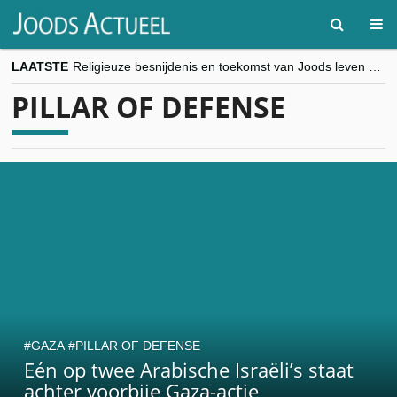
LAATSTE
Religieuze besnijdenis en toekomst van Joods leven centraal tijdens conferentie in Brussel
“Besnijdenisdebat toont hoe moeilijk seculiere Westen minderheden begrijpt”, Jinnih Beels (Vooruit)
PILLAR OF DEFENSE
CITYTRIP | ROEMENIË – Boekarest: de verrassing van Oost-Europa
“Vandaag zit elke Jood in België op de beklaagdenbank”
goKosher lanceert nieuwe website en samenwerking met Mishpacha voor kosher travel en simchas wereldwijd
GAZA
PILLAR OF DEFENSE
Eén op twee Arabische Israëli’s staat
achter voorbije Gaza-actie