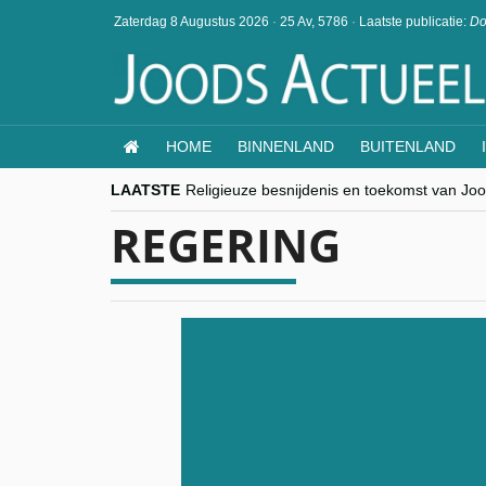
Zaterdag 8 Augustus 2026
·
25 Av, 5786
·
Laatste publicatie:
Do
HOME
BINNENLAND
BUITENLAND
LAATSTE
Religieuze besnijdenis en toekomst van Jood
“Besnijdenisdebat toont hoe moeilijk seculi
REGERING
CITYTRIP | ROEMENIË – Boekarest: de ver
“Vandaag zit elke Jood in België op de bek
goKosher lanceert nieuwe website en same