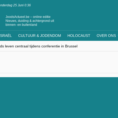
nderdag 25 Juni 0:36
JoodsActueel.be – online editie
Nieuws, duiding & achtergrond uit
binnen- en buitenland
ISRAËL
CULTUUR & JODENDOM
HOLOCAUST
OVER ONS
s leven centraal tijdens conferentie in Brussel
ere Westen minderheden begrijpt”, Jinnih Beels (Vooruit)
rassing van Oost-Europa
laagdenbank”
nwerking met Mishpacha voor kosher travel en simchas wereldwijd