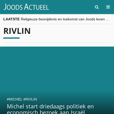
LAATSTE
Religieuze besnijdenis en toekomst van Joods leven centraal tijdens conferentie in Brussel
“Besnijdenisdebat toont hoe moeilijk seculiere Westen minderheden begrijpt”, Jinnih Beels (Vooruit)
RIVLIN
CITYTRIP | ROEMENIË – Boekarest: de verrassing van Oost-Europa
“Vandaag zit elke Jood in België op de beklaagdenbank”
goKosher lanceert nieuwe website en samenwerking met Mishpacha voor kosher travel en simchas wereldwijd
MICHEL
RIVLIN
Michel start driedaags politiek en
economisch bezoek aan Israël