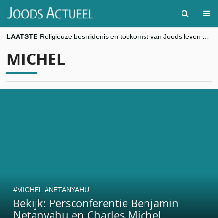
LAATSTE
Religieuze besnijdenis en toekomst van Joods leven centraal tijdens conferentie in Brussel
“Besnijdenisdebat toont hoe moeilijk seculiere Westen minderheden begrijpt”, Jinnih Beels (Vooruit)
MICHEL
CITYTRIP | ROEMENIË – Boekarest: de verrassing van Oost-Europa
“Vandaag zit elke Jood in België op de beklaagdenbank”
goKosher lanceert nieuwe website en samenwerking met Mishpacha voor kosher travel en simchas wereldwijd
MICHEL
NETANYAHU
Bekijk: Persconferentie Benjamin
Netanyahu en Charles Michel